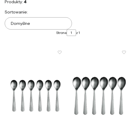
Produkty:
4
Lista produktów
Sortowanie:
Domyślne
Strona
z 1