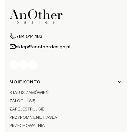
784 014 183
sklep@anotherdesign.pl
Linki w stopce
MOJE KONTO
STATUS ZAMÓWIEŃ
ZALOGUJ SIĘ
ZAREJESTRUJ SIĘ
PRZYPOMNIENIE HASŁA
PRZECHOWALNIA