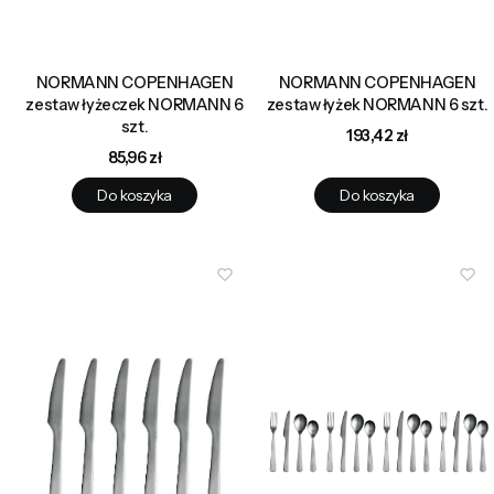
NORMANN COPENHAGEN
NORMANN COPENHAGEN
zestaw łyżeczek NORMANN 6
zestaw łyżek NORMANN 6 szt.
szt.
Cena
193,42 zł
Cena
85,96 zł
Do koszyka
Do koszyka