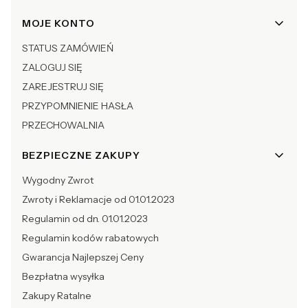
Linki w stopce
MOJE KONTO
STATUS ZAMÓWIEŃ
ZALOGUJ SIĘ
ZAREJESTRUJ SIĘ
PRZYPOMNIENIE HASŁA
PRZECHOWALNIA
BEZPIECZNE ZAKUPY
Wygodny Zwrot
Zwroty i Reklamacje od 01.01.2023
Regulamin od dn. 01.01.2023
Regulamin kodów rabatowych
Gwarancja Najlepszej Ceny
Bezpłatna wysyłka
Zakupy Ratalne