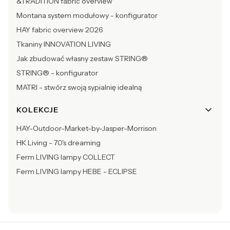
&TRADITION fabric overview
Montana system modułowy - konfigurator
HAY fabric overview 2026
Tkaniny INNOVATION LIVING
Jak zbudować własny zestaw STRING®
STRING® - konfigurator
MATRI - stwórz swoją sypialnię idealną
KOLEKCJE
HAY-Outdoor-Market-by-Jasper-Morrison
HK Living - 70's dreaming
Ferm LIVING lampy COLLECT
Ferm LIVING lampy HEBE - ECLIPSE