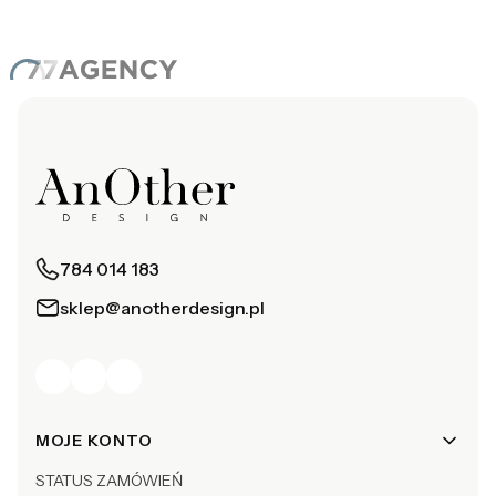
784 014 183
sklep@anotherdesign.pl
Linki w stopce
MOJE KONTO
STATUS ZAMÓWIEŃ