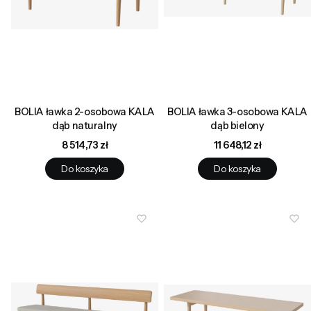
BOLIA ławka 2-osobowa KALA
BOLIA ławka 3-osobowa KALA
dąb naturalny
dąb bielony
Cena
Cena
8 514,73 zł
11 648,12 zł
Do koszyka
Do koszyka