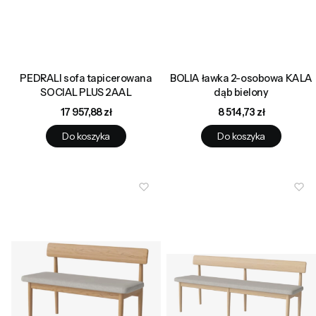
PEDRALI sofa tapicerowana
BOLIA ławka 2-osobowa KALA
SOCIAL PLUS 2AAL
dąb bielony
Cena
Cena
17 957,88 zł
8 514,73 zł
Do koszyka
Do koszyka