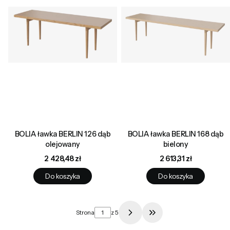
BOLIA ławka BERLIN 126 dąb
BOLIA ławka BERLIN 168 dąb
olejowany
bielony
Cena
Cena
2 428,48 zł
2 613,31 zł
Do koszyka
Do koszyka
Strona
z 5
Przejdź do ostatniej 