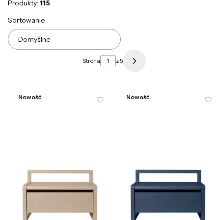
Produkty:
115
Lista produktów
Sortowanie:
Domyślne
Strona
z 5
Następne produkty
Nowość
Nowość