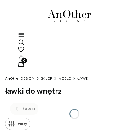
Otwórz wyszukiwarkę
Produkty w koszyku: 0. Zobacz szczegóły
AnOther DESIGN
SKLEP
MEBLE
ŁAWKI
ławki do wnętrz
ŁAWKI
Filtry