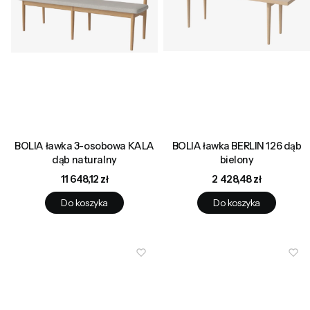
BOLIA ławka 3-osobowa KALA
BOLIA ławka BERLIN 126 dąb
dąb naturalny
bielony
Cena
Cena
11 648,12 zł
2 428,48 zł
Do koszyka
Do koszyka