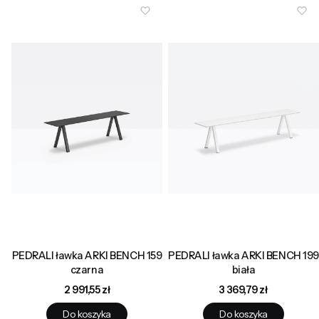
PEDRALI ławka ARKI BENCH 159
PEDRALI ławka ARKI BENCH 199
czarna
biała
Cena
Cena
2 991,55 zł
3 369,79 zł
Do koszyka
Do koszyka