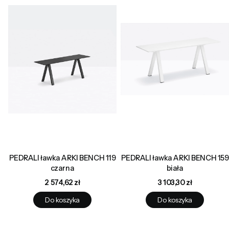
PEDRALI ławka ARKI BENCH 119
PEDRALI ławka ARKI BENCH 159
czarna
biała
Cena
Cena
2 574,62 zł
3 103,30 zł
Do koszyka
Do koszyka