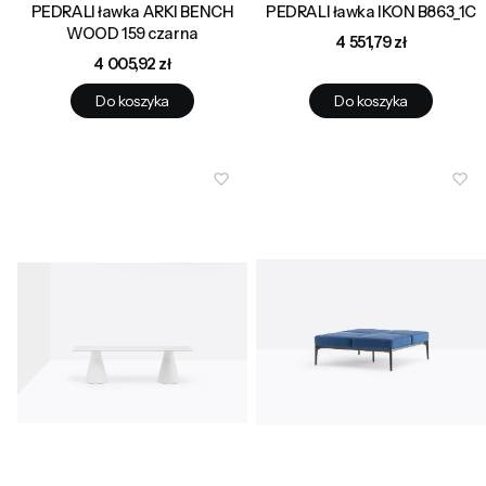
PEDRALI ławka ARKI BENCH
PEDRALI ławka IKON B863_1C
WOOD 159 czarna
Cena
4 551,79 zł
Cena
4 005,92 zł
Do koszyka
Do koszyka