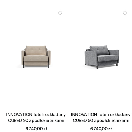
INNOVATION fotel rozkładany
INNOVATION fotel rozkładany
CUBED 90 z podłokietnikami
CUBED 90 z podłokietnikami
Cena
Cena
6 740,00 zł
6 740,00 zł