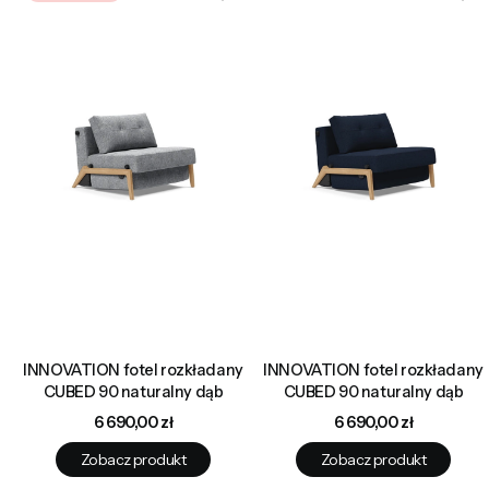
INNOVATION fotel rozkładany
INNOVATION fotel rozkładany
CUBED 90 naturalny dąb
CUBED 90 naturalny dąb
Cena
Cena
6 690,00 zł
6 690,00 zł
Zobacz produkt
Zobacz produkt