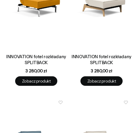
INNOVATION fotel rozkładany
INNOVATION fotel rozkładany
SPLITBACK
SPLITBACK
Cena
Cena
3 280,00 zł
3 280,00 zł
Zobacz produkt
Zobacz produkt