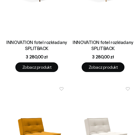
INNOVATION fotel rozkładany
INNOVATION fotel rozkładany
SPLITBACK
SPLITBACK
Cena
Cena
3 280,00 zł
3 280,00 zł
Zobacz produkt
Zobacz produkt