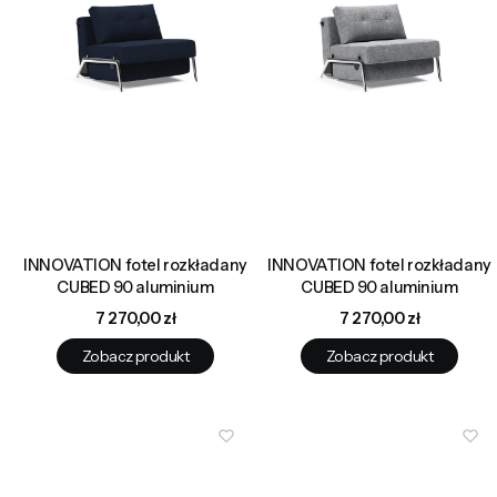
INNOVATION fotel rozkładany
INNOVATION fotel rozkładany
CUBED 90 aluminium
CUBED 90 aluminium
Cena
Cena
7 270,00 zł
7 270,00 zł
Zobacz produkt
Zobacz produkt