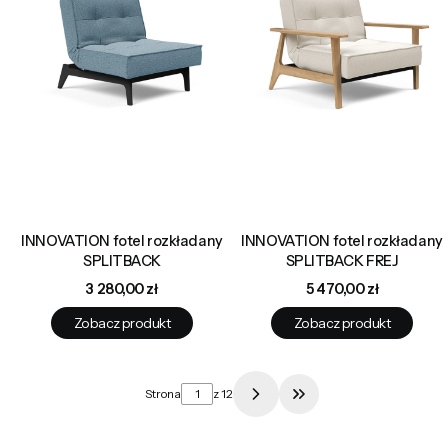
INNOVATION fotel rozkładany
INNOVATION fotel rozkładany
SPLITBACK
SPLITBACK FREJ
Cena
Cena
3 280,00 zł
5 470,00 zł
Zobacz produkt
Zobacz produkt
Strona
z 12
Przejdź do ostatniej 