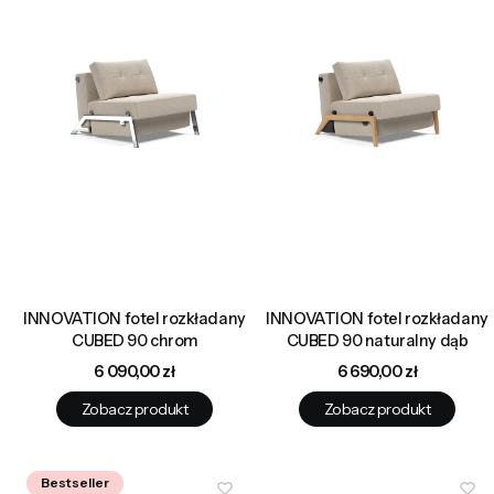
INNOVATION fotel rozkładany
INNOVATION fotel rozkładany
CUBED 90 chrom
CUBED 90 naturalny dąb
Cena
Cena
6 090,00 zł
6 690,00 zł
Zobacz produkt
Zobacz produkt
Bestseller