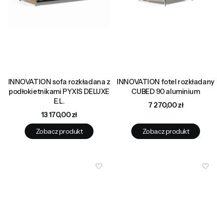
INNOVATION sofa rozkładana z
INNOVATION fotel rozkładany
podłokietnikami PYXIS DELUXE
CUBED 90 aluminium
E.L.
Cena
7 270,00 zł
Cena
13 170,00 zł
Zobacz produkt
Zobacz produkt