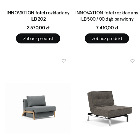
INNOVATION fotel rozkładany
INNOVATION fotel rozkładany
ILB 202
ILB 500 / 90 dąb barwiony
Cena
Cena
3 570,00 zł
7 410,00 zł
Zobacz produkt
Zobacz produkt