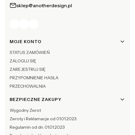
sklep@anotherdesign.pl
Linki w stopce
MOJE KONTO
STATUS ZAMÓWIEŃ
ZALOGUJ SIĘ
ZAREJESTRUJ SIĘ
PRZYPOMNIENIE HASŁA
PRZECHOWALNIA
BEZPIECZNE ZAKUPY
Wygodny Zwrot
Zwroty i Reklamacje od 01.01.2023
Regulamin od dn. 01.01.2023