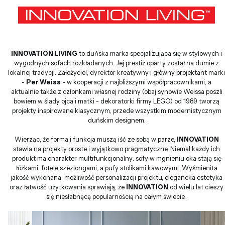
INNOVATION LIVING
to duńska marka specjalizująca się w stylowych i
wygodnych sofach rozkładanych. Jej prestiż oparty został na dumie z
lokalnej tradycji. Założyciel, dyrektor kreatywny i główny projektant marki
-
Per Weiss
- w kooperacji z najbliższymi współpracownikami, a
aktualnie także z członkami własnej rodziny (obaj synowie Weissa poszli
bowiem w ślady ojca i matki - dekoratorki firmy LEGO) od 1989 tworzą
projekty inspirowane klasycznym, przede wszystkim modernistycznym
duńskim designem.
Wierząc, że forma i funkcja muszą iść ze sobą w parze,
INNOVATION
stawia na projekty proste i wyjątkowo pragmatyczne. Niemal każdy ich
produkt ma charakter multifunkcjonalny: sofy w mgnieniu oka stają się
łóżkami, fotele szezlongami, a pufy stolikami kawowymi. Wyśmienita
jakość wykonana, możliwość personalizacji projektu, elegancka estetyka
oraz łatwość użytkowania sprawiają, że
INNOVATION
od wielu lat cieszy
się niesłabnącą popularnością na całym świecie.