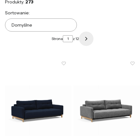
Produkty:
273
Lista produktów
Sortowanie:
Domyślne
Strona
z 12
Następne produkty