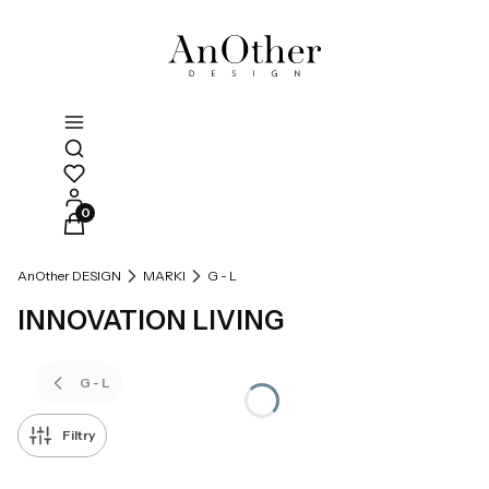
Otwórz wyszukiwarkę
Produkty w koszyku: 0. Zobacz szczegóły
AnOther DESIGN
MARKI
G - L
INNOVATION LIVING
G - L
Filtry