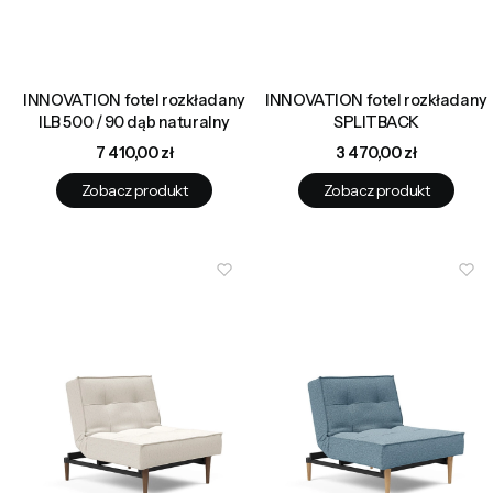
INNOVATION fotel rozkładany
INNOVATION fotel rozkładany
ILB 500 / 90 dąb naturalny
SPLITBACK
Cena
Cena
7 410,00 zł
3 470,00 zł
Zobacz produkt
Zobacz produkt