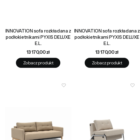
INNOVATION sofa rozkładana z
INNOVATION sofa rozkładana z
podłokietnikami PYXIS DELUXE
podłokietnikami PYXIS DELUXE
E.L.
E.L.
Cena
Cena
13 170,00 zł
13 170,00 zł
Zobacz produkt
Zobacz produkt