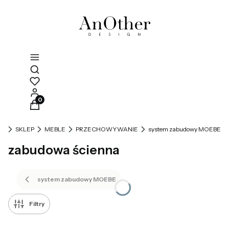
Otwórz wyszukiwarkę
Produkty w koszyku: 0. Zobacz szczegóły
GN
SKLEP
MEBLE
PRZECHOWYWANIE
system zabudowy MOEBE
zabudowa ścienna
system zabudowy MOEBE
Filtry