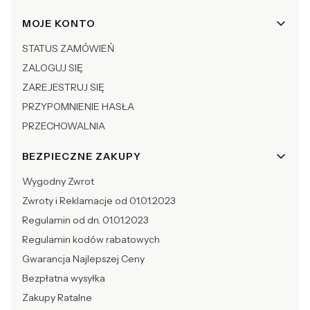
Linki w stopce
MOJE KONTO
STATUS ZAMÓWIEŃ
ZALOGUJ SIĘ
ZAREJESTRUJ SIĘ
PRZYPOMNIENIE HASŁA
PRZECHOWALNIA
BEZPIECZNE ZAKUPY
Wygodny Zwrot
Zwroty i Reklamacje od 01.01.2023
Regulamin od dn. 01.01.2023
Regulamin kodów rabatowych
Gwarancja Najlepszej Ceny
Bezpłatna wysyłka
Zakupy Ratalne