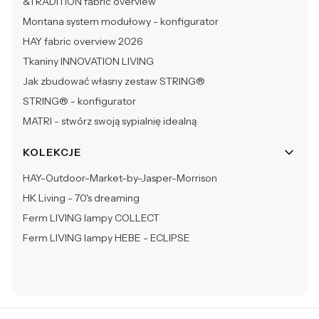
&TRADITION fabric overview
Montana system modułowy - konfigurator
HAY fabric overview 2026
Tkaniny INNOVATION LIVING
Jak zbudować własny zestaw STRING®
STRING® - konfigurator
MATRI - stwórz swoją sypialnię idealną
KOLEKCJE
HAY-Outdoor-Market-by-Jasper-Morrison
HK Living - 70's dreaming
Ferm LIVING lampy COLLECT
Ferm LIVING lampy HEBE - ECLIPSE