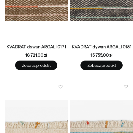
KVADRAT dywan ARGALI 0171
KVADRAT dywan ARGALI 0181
Cena
Cena
18 721,00 zł
15 755,00 zł
Zobacz produkt
Zobacz produkt