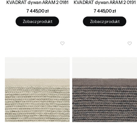
KVADRAT dywan ARAM 2 0181
KVADRAT dywan ARAM 2 0191
Cena
Cena
7 445,00 zł
7 445,00 zł
Zobacz produkt
Zobacz produkt