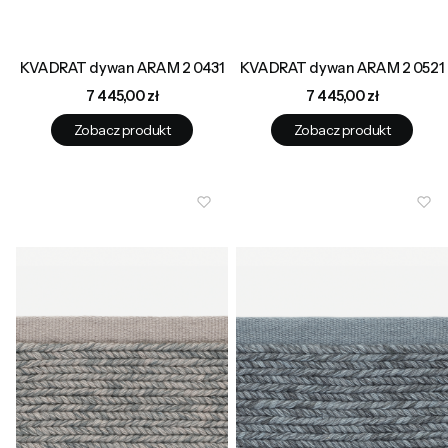
KVADRAT dywan ARAM 2 0431
KVADRAT dywan ARAM 2 0521
Cena
Cena
7 445,00 zł
7 445,00 zł
Zobacz produkt
Zobacz produkt