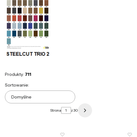
Produkty:
711
Lista produktów
Sortowanie:
Domyślne
Strona
z 30
Następne produkty