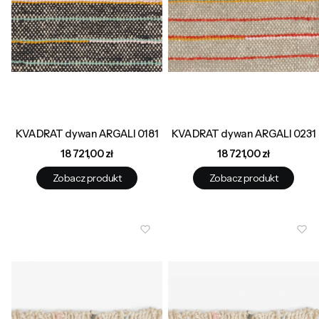
KVADRAT dywan ARGALI 0181
KVADRAT dywan ARGALI 0231
Cena
Cena
18 721,00 zł
18 721,00 zł
Zobacz produkt
Zobacz produkt