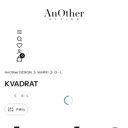
Otwórz wyszukiwarkę
Produkty w koszyku: 0. Zobacz szczegóły
AnOther DESIGN
MARKI
G - L
KVADRAT
G - L
Filtry