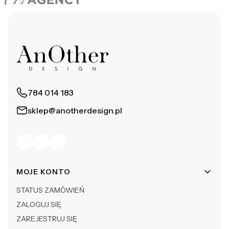
784 014 183
sklep@anotherdesign.pl
Linki w stopce
MOJE KONTO
STATUS ZAMÓWIEŃ
ZALOGUJ SIĘ
ZAREJESTRUJ SIĘ