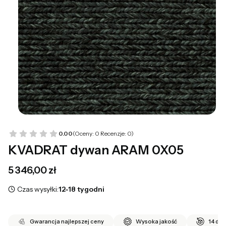
0.00
(Oceny: 0 Recenzje: 0)
KVADRAT dywan ARAM 0X05
Cena
5 346,00 zł
Czas wysyłki:
12-18 tygodni
Gwarancja najlepszej ceny
Wysoka jakość
14 dni