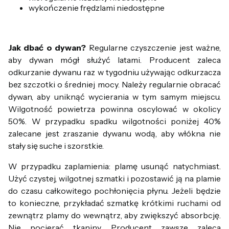
wykończenie frędzlami niedostępne
Jak dbać o dywan?
Regularne czyszczenie jest ważne,
aby dywan mógł służyć latami. Producent zaleca
odkurzanie dywanu raz w tygodniu używając odkurzacza
bez szczotki o średniej mocy. Należy regularnie obracać
dywan, aby uniknąć wycierania w tym samym miejscu.
Wilgotność powietrza powinna oscylować w okolicy
50%. W przypadku spadku wilgotności poniżej 40%
zalecane jest zraszanie dywanu wodą, aby włókna nie
stały się suche i szorstkie.
W przypadku zaplamienia: plamę usunąć natychmiast.
Użyć czystej, wilgotnej szmatki i pozostawić ją na plamie
do czasu całkowitego pochłonięcia płynu. Jeżeli będzie
to konieczne, przykładać szmatkę krótkimi ruchami od
zewnątrz plamy do wewnątrz, aby zwiększyć absorbcję.
Nie pocierać tkaniny. Producent zawsze zaleca