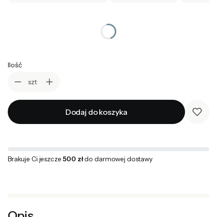
*
wybierz rozmiar
Wybierz
Ilość
szt
Dodaj do koszyka
Brakuje Ci jeszcze
500 zł
do darmowej dostawy
Opis