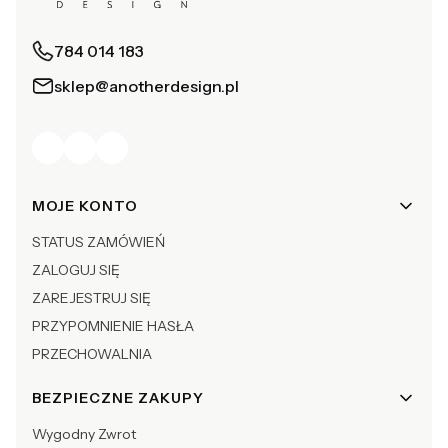
784 014 183
sklep@anotherdesign.pl
Linki w stopce
MOJE KONTO
STATUS ZAMÓWIEŃ
ZALOGUJ SIĘ
ZAREJESTRUJ SIĘ
PRZYPOMNIENIE HASŁA
PRZECHOWALNIA
BEZPIECZNE ZAKUPY
Wygodny Zwrot