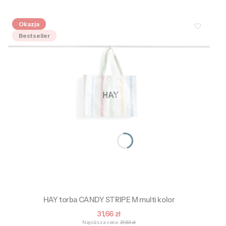
Okazja
Bestseller
HAY torba CANDY STRIPE M multi kolor
Cena promocyjna
31,66 zł
Najniższa cena:
31,63 zł