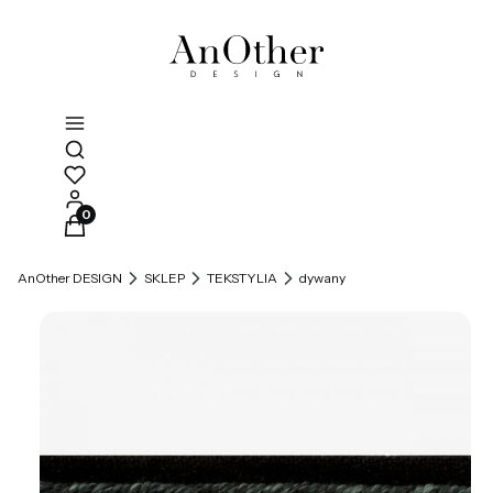
Otwórz wyszukiwarkę
Produkty w koszyku: 0. Zobacz szczegóły
AnOther DESIGN
SKLEP
TEKSTYLIA
dywany