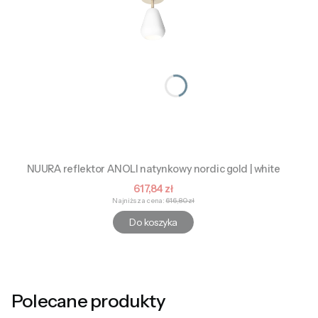
NUURA reflektor ANOLI natynkowy nordic gold | white
Cena promocyjna
617,84 zł
Najniższa cena:
616,80 zł
Do koszyka
Polecane produkty