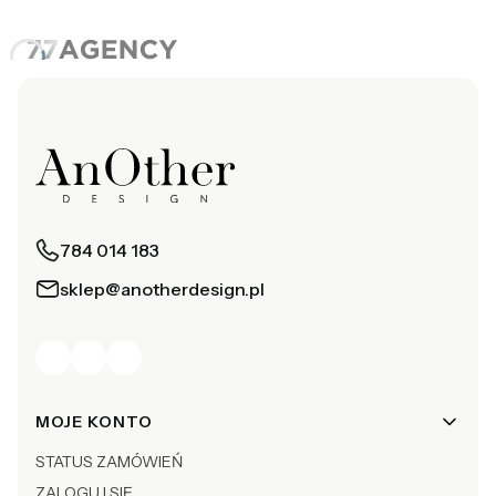
784 014 183
sklep@anotherdesign.pl
Linki w stopce
MOJE KONTO
STATUS ZAMÓWIEŃ
ZALOGUJ SIĘ