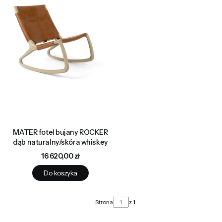
MATER fotel bujany ROCKER
dąb naturalny/skóra whiskey
Cena
16 620,00 zł
Do koszyka
Strona
z 1