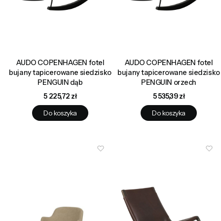
AUDO COPENHAGEN fotel
AUDO COPENHAGEN fotel
bujany tapicerowane siedzisko
bujany tapicerowane siedzisko
PENGUIN dąb
PENGUIN orzech
Cena
Cena
5 225,72 zł
5 535,39 zł
Do koszyka
Do koszyka