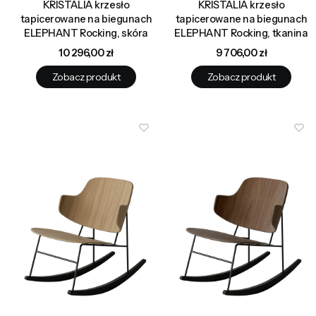
KRISTALIA krzesło
KRISTALIA krzesło
tapicerowane na biegunach
tapicerowane na biegunach
ELEPHANT Rocking, skóra
ELEPHANT Rocking, tkanina
Cena
Cena
10 296,00 zł
9 706,00 zł
Zobacz produkt
Zobacz produkt