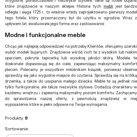
Wygodne, ponadczasowe i niezwykle stylowe, takie są fotele bujane,
które znajdziecie w naszym sklepie. Historia tych
mebli
jest bardz
odległa i sięga 1725 r., to właśnie wtedy zaprojektowano pierwszy model
tego fotela, który przeznaczony był do użytku w ogrodzie. Wraz z
upływem lat, ewaluowała jego forma oraz zastosowanie.
Modne i funkcjonalne meble
Chcąc jak najlepiej odpowiedzieć na potrzeby Klientów, oferujemy szeroki
wybór modeli bujanych. Znajdziecie wśród nich te z wysokim lub niskim
oparciem, pokryte tapicerką lub wysokiej jakości skórą. Modele, te
doskonale dopasowują się do ciała, zapewniając maksymalny komfort
plecom. Polecamy je wszystkim miłośnikom książek, ponieważ idealnie
sprawdzą się jako wygodne miejsce do czytania. Sprawdzą się na krótką
drzemkę, a także do usypiania małego dziecka. Meble te są jednak nie
tylko funkcjonalne, ale także niezwykle stylowe. Dodadzą charakteru w
każdemu wnętrzu i zapewnią maksymalny poziom komfortu. Zachęcamy
do sprawdzenia naszej oferty, z pewnością znajdziesz w niej
wyposażenie, które w pełni odpowie na Twoje wymagania.
Produkty:
9
Lista produktów
Sortowanie: