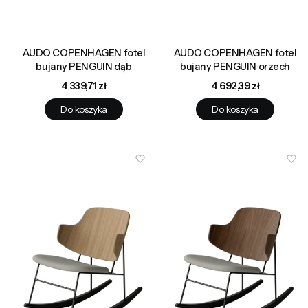
AUDO COPENHAGEN fotel
AUDO COPENHAGEN fotel
bujany PENGUIN dąb
bujany PENGUIN orzech
Cena
Cena
4 339,71 zł
4 692,39 zł
Do koszyka
Do koszyka