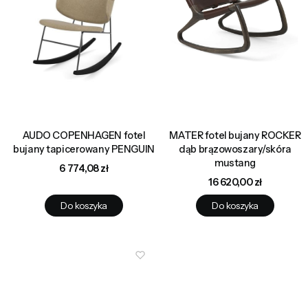
AUDO COPENHAGEN fotel
MATER fotel bujany ROCKER
bujany tapicerowany PENGUIN
dąb brązowoszary/skóra
mustang
Cena
6 774,08 zł
Cena
16 620,00 zł
Do koszyka
Do koszyka