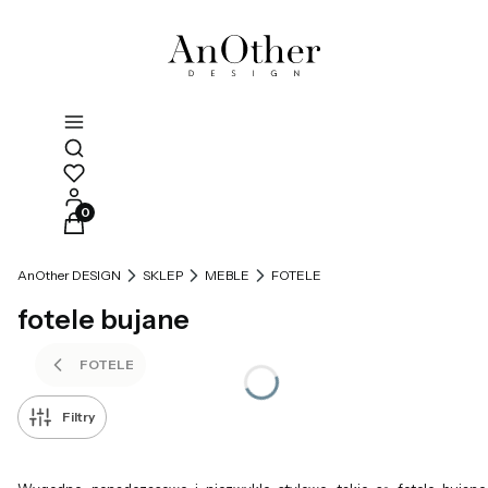
Otwórz wyszukiwarkę
Produkty w koszyku: 0. Zobacz szczegóły
AnOther DESIGN
SKLEP
MEBLE
FOTELE
fotele bujane
FOTELE
Filtry