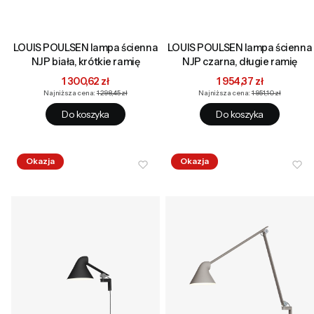
LOUIS POULSEN lampa ścienna
LOUIS POULSEN lampa ścienna
NJP biała, krótkie ramię
NJP czarna, długie ramię
Cena promocyjna
Cena promocyjna
1 300,62 zł
1 954,37 zł
Najniższa cena:
1 298,45 zł
Najniższa cena:
1 951,10 zł
Do koszyka
Do koszyka
Okazja
Okazja