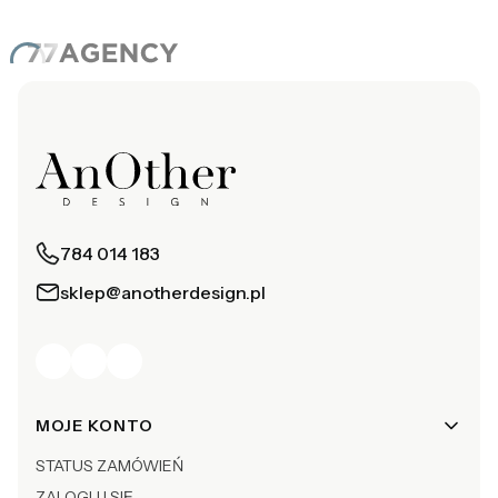
784 014 183
sklep@anotherdesign.pl
Linki w stopce
MOJE KONTO
STATUS ZAMÓWIEŃ
ZALOGUJ SIĘ