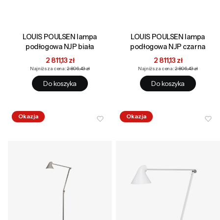
LOUIS POULSEN lampa
LOUIS POULSEN lampa
podłogowa NJP biała
podłogowa NJP czarna
Cena promocyjna
Cena promocyjna
2 811,13 zł
2 811,13 zł
Najniższa cena:
2 806,43 zł
Najniższa cena:
2 806,43 zł
Do koszyka
Do koszyka
Okazja
Okazja