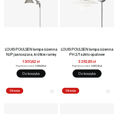
LOUIS POULSEN lampa ścienna
LOUIS POULSEN lampa ścienna
NJP jasnoszara, krótkie ramię
PH 2/1 szkło opalowe
Cena promocyjna
Cena promocyjna
1 300,62 zł
3 292,85 zł
Najniższa cena:
1 298,45 zł
Najniższa cena:
3 287,33 zł
Do koszyka
Do koszyka
Okazja
Okazja