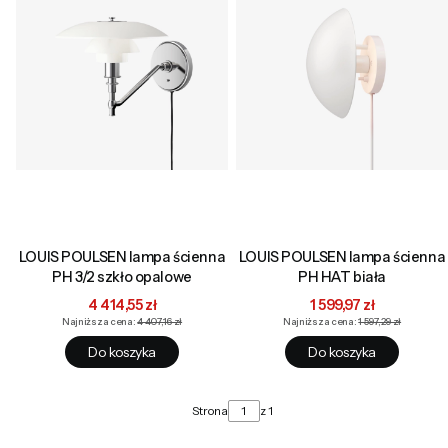
LOUIS POULSEN lampa ścienna
LOUIS POULSEN lampa ścienna
PH 3/2 szkło opalowe
PH HAT biała
Cena promocyjna
Cena promocyjna
4 414,55 zł
1 599,97 zł
Najniższa cena:
4 407,16 zł
Najniższa cena:
1 597,29 zł
Do koszyka
Do koszyka
Strona
z 1