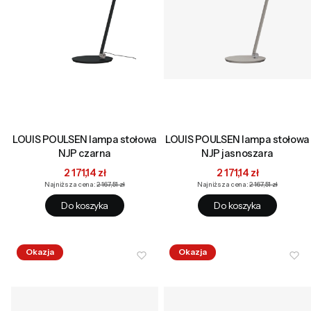
LOUIS POULSEN lampa stołowa
LOUIS POULSEN lampa stołowa
NJP czarna
NJP jasnoszara
Cena promocyjna
Cena promocyjna
2 171,14 zł
2 171,14 zł
Najniższa cena:
2 167,51 zł
Najniższa cena:
2 167,51 zł
Do koszyka
Do koszyka
Okazja
Okazja