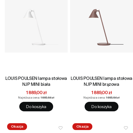
LOUIS POULSEN lampa stołowa
LOUIS POULSEN lampa stołowa
NJP MINI biała
NJP MINI brązowa
Cena promocyjna
Cena promocyjna
1 889,00 zł
1 889,00 zł
Najniższa cena:
1 885,84 zł
Najniższa cena:
1 885,84 zł
Do koszyka
Do koszyka
Okazja
Okazja