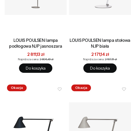
LOUIS POULSEN lampa
LOUIS POULSEN lampa stołowa
podłogowa NJP jasnoszara
NJP biała
Cena promocyjna
Cena promocyjna
2 811,13 zł
2 171,14 zł
Najniższa cena:
2 806,43 zł
Najniższa cena:
2 167,51 zł
Do koszyka
Do koszyka
Okazja
Okazja