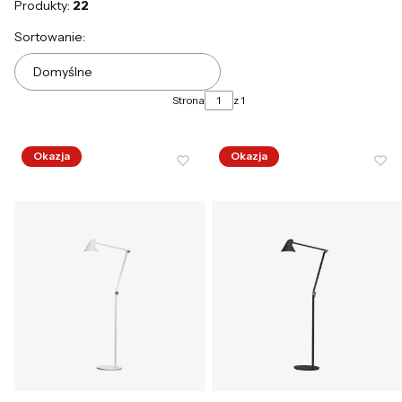
Produkty:
22
Lista produktów
Sortowanie:
Domyślne
Strona
z 1
Okazja
Okazja