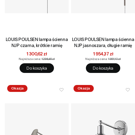
LOUIS POULSEN lampa ścienna
LOUIS POULSEN lampa ścienna
NJP czarna, krótkie ramię
NJP jasnoszara, długie ramię
Cena promocyjna
Cena promocyjna
1 300,62 zł
1 954,37 zł
Najniższa cena:
1 298,45 zł
Najniższa cena:
1 951,10 zł
Do koszyka
Do koszyka
Okazja
Okazja