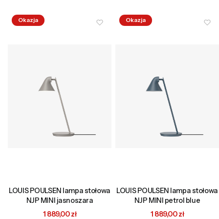
Okazja
Okazja
LOUIS POULSEN lampa stołowa
LOUIS POULSEN lampa stołowa
NJP MINI jasnoszara
NJP MINI petrol blue
Cena promocyjna
Cena promocyjna
1 889,00 zł
1 889,00 zł