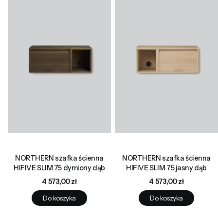
NORTHERN szafka ścienna
NORTHERN szafka ścienna
HIFIVE SLIM 75 dymiony dąb
HIFIVE SLIM 75 jasny dąb
Cena
Cena
4 573,00 zł
4 573,00 zł
Do koszyka
Do koszyka