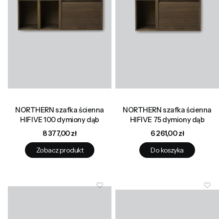
NORTHERN szafka ścienna
NORTHERN szafka ścienna
HIFIVE 100 dymiony dąb
HIFIVE 75 dymiony dąb
Cena
Cena
8 377,00 zł
6 261,00 zł
Zobacz produkt
Do koszyka