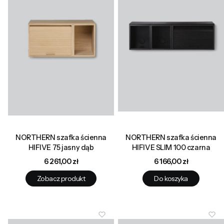
NORTHERN szafka ścienna
NORTHERN szafka ścienna
HIFIVE 75 jasny dąb
HIFIVE SLIM 100 czarna
Cena
Cena
6 261,00 zł
6 166,00 zł
Zobacz produkt
Do koszyka