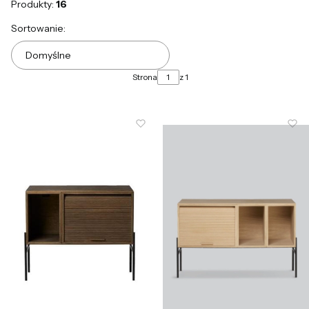
Produkty:
16
Lista produktów
Sortowanie:
Domyślne
Strona
z 1