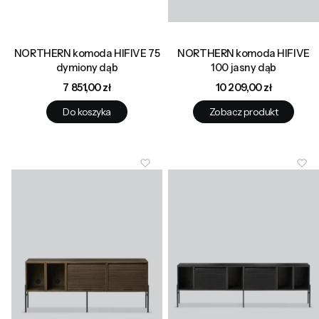
NORTHERN komoda HIFIVE 75
NORTHERN komoda HIFIVE
dymiony dąb
100 jasny dąb
Cena
Cena
7 851,00 zł
10 209,00 zł
Do koszyka
Zobacz produkt