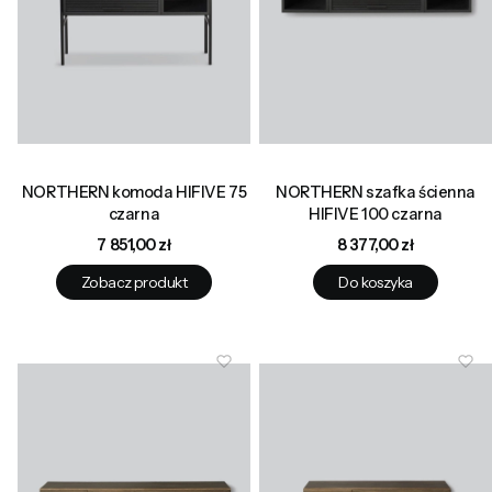
NORTHERN komoda HIFIVE 75
NORTHERN szafka ścienna
czarna
HIFIVE 100 czarna
Cena
Cena
7 851,00 zł
8 377,00 zł
Zobacz produkt
Do koszyka