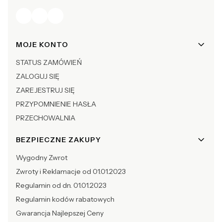
Linki w stopce
MOJE KONTO
STATUS ZAMÓWIEŃ
ZALOGUJ SIĘ
ZAREJESTRUJ SIĘ
PRZYPOMNIENIE HASŁA
PRZECHOWALNIA
BEZPIECZNE ZAKUPY
Wygodny Zwrot
Zwroty i Reklamacje od 01.01.2023
Regulamin od dn. 01.01.2023
Regulamin kodów rabatowych
Gwarancja Najlepszej Ceny