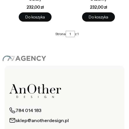
Cena
Cena
232,00 zł
232,00 zł
Do koszyka
Do koszyka
Strona
z 1
784 014 183
sklep@anotherdesign.pl