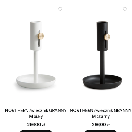
NORTHERN świecznik GRANNY
NORTHERN świecznik GRANNY
M biały
M czarny
Cena
Cena
266,00 zł
266,00 zł