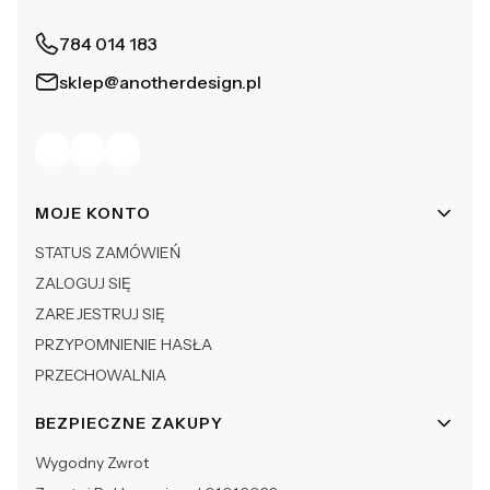
784 014 183
sklep@anotherdesign.pl
Linki w stopce
MOJE KONTO
STATUS ZAMÓWIEŃ
ZALOGUJ SIĘ
ZAREJESTRUJ SIĘ
PRZYPOMNIENIE HASŁA
PRZECHOWALNIA
BEZPIECZNE ZAKUPY
Wygodny Zwrot