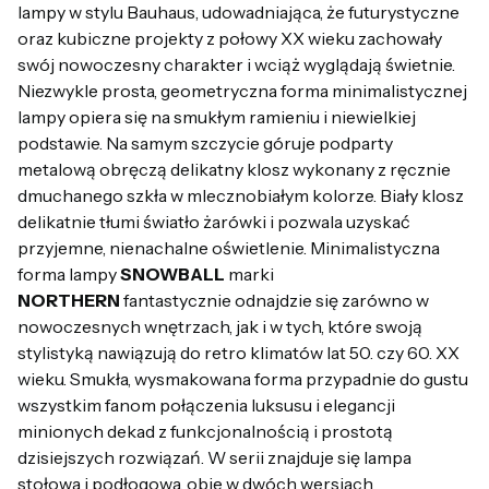
lampy w stylu Bauhaus, udowadniająca, że futurystyczne
oraz kubiczne projekty z połowy XX wieku zachowały
swój nowoczesny charakter i wciąż wyglądają świetnie.
Niezwykle prosta, geometryczna forma minimalistycznej
lampy opiera się na smukłym ramieniu i niewielkiej
podstawie. Na samym szczycie góruje podparty
metalową obręczą delikatny klosz wykonany z ręcznie
dmuchanego szkła w mlecznobiałym kolorze. Biały klosz
delikatnie tłumi światło żarówki i pozwala uzyskać
przyjemne, nienachalne oświetlenie. Minimalistyczna
forma lampy
SNOWBALL
marki
NORTHERN
fantastycznie odnajdzie się zarówno w
nowoczesnych wnętrzach, jak i w tych, które swoją
stylistyką nawiązują do retro klimatów lat 50. czy 60. XX
wieku. Smukła, wysmakowana forma przypadnie do gustu
wszystkim fanom połączenia luksusu i elegancji
minionych dekad z funkcjonalnością i prostotą
dzisiejszych rozwiązań. W serii znajduje się lampa
stołowa i podłogowa, obie w dwóch wersjach