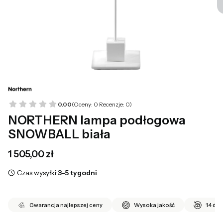
0.00
(Oceny: 0 Recenzje: 0)
NORTHERN lampa podłogowa
SNOWBALL biała
Cena
1 505,00 zł
Czas wysyłki:
3-5 tygodni
Gwarancja najlepszej ceny
Wysoka jakość
14 dni