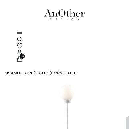
Otwórz wyszukiwarkę
Produkty w koszyku: 0. Zobacz szczegóły
AnOther DESIGN
SKLEP
OŚWIETLENIE