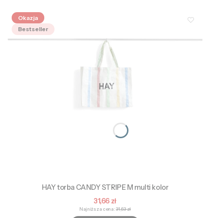
Okazja
Bestseller
HAY torba CANDY STRIPE M multi kolor
Cena promocyjna
31,66 zł
Najniższa cena:
31,63 zł