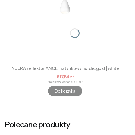
NUURA reflektor ANOLI natynkowy nordic gold | white
Cena promocyjna
617,84 zł
Najniższa cena:
616,80 zł
Do koszyka
Polecane produkty