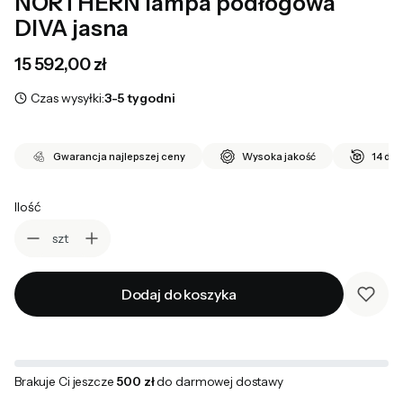
NORTHERN lampa podłogowa
DIVA jasna
Cena
15 592,00 zł
Czas wysyłki:
3-5 tygodni
Gwarancja najlepszej ceny
Wysoka jakość
14 dni
Ilość
szt
Dodaj do koszyka
Brakuje Ci jeszcze
500 zł
do darmowej dostawy