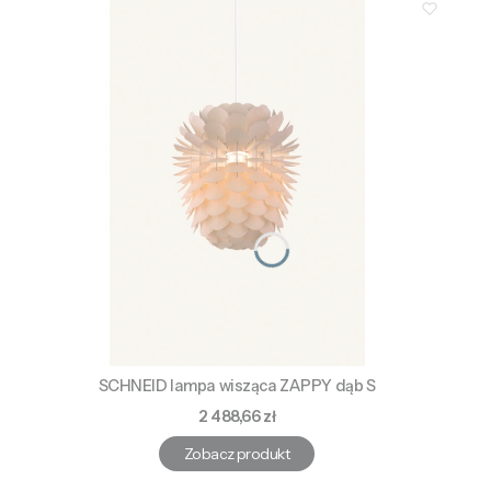
SCHNEID lampa wisząca ZAPPY dąb S
Cena
2 488,66 zł
Zobacz produkt