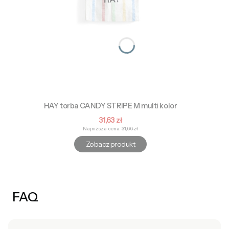
HAY torba CANDY STRIPE M multi kolor
Cena promocyjna
31,63 zł
Najniższa cena:
31,66 zł
Zobacz produkt
FAQ