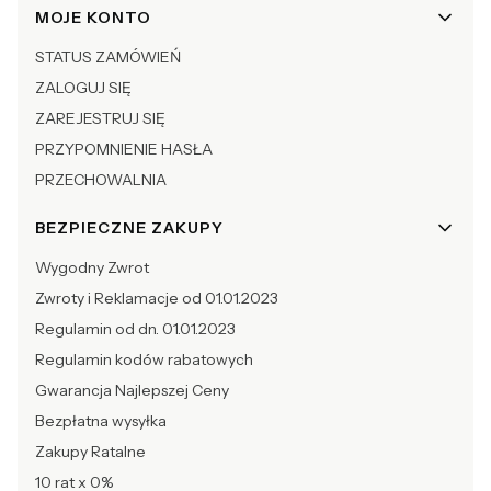
Linki w stopce
MOJE KONTO
STATUS ZAMÓWIEŃ
ZALOGUJ SIĘ
ZAREJESTRUJ SIĘ
PRZYPOMNIENIE HASŁA
PRZECHOWALNIA
BEZPIECZNE ZAKUPY
Wygodny Zwrot
Zwroty i Reklamacje od 01.01.2023
Regulamin od dn. 01.01.2023
Regulamin kodów rabatowych
Gwarancja Najlepszej Ceny
Bezpłatna wysyłka
Zakupy Ratalne
10 rat x 0%