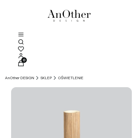
Otwórz wyszukiwarkę
Produkty w koszyku: 0. Zobacz szczegóły
AnOther DESIGN
SKLEP
OŚWIETLENIE