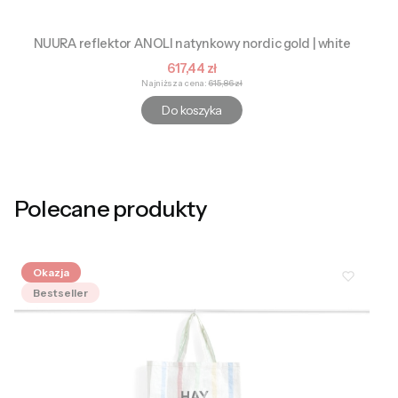
NUURA reflektor ANOLI natynkowy nordic gold | white
Cena promocyjna
617,44 zł
Najniższa cena:
615,86 zł
Do koszyka
Polecane produkty
Okazja
Bestseller