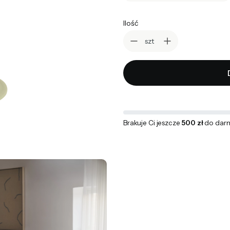
Ilość
szt
Brakuje Ci jeszcze
500 zł
do dar