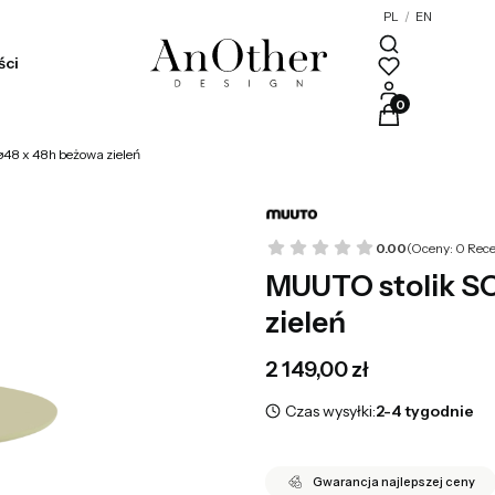
PL
/
EN
ści
Produkty w kosz
48 x 48h beżowa zieleń
0.00
(Oceny: 0 Rece
MUUTO stolik S
zieleń
Cena
2 149,00 zł
Czas wysyłki:
2-4 tygodnie
Gwarancja najlepszej ceny