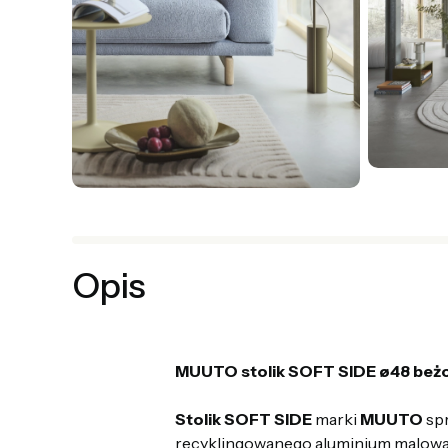
Opis
MUUTO stolik SOFT SIDE ø48 beżo
Stolik SOFT SIDE
marki
MUUTO
spr
recyklingowanego aluminium malowan