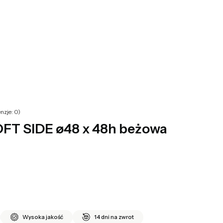
yku: 0. Zobacz szczegóły
nzje: 0)
OFT SIDE ø48 x 48h beżowa
Wysoka jakość
14 dni na zwrot