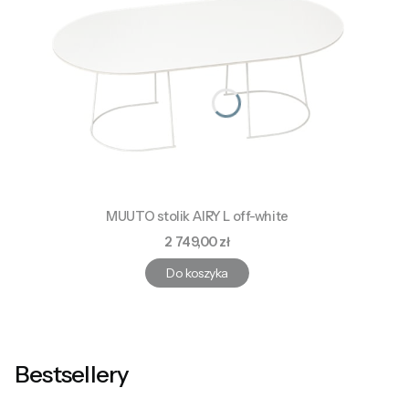
MUUTO stolik AIRY L off-white
Cena
2 749,00 zł
Do koszyka
Bestsellery