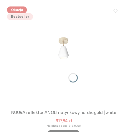
Okazja
Bestseller
NUURA reflektor ANOLI natynkowy nordic gold | white
Cena promocyjna
617,84 zł
Najniższa cena:
616,80 zł