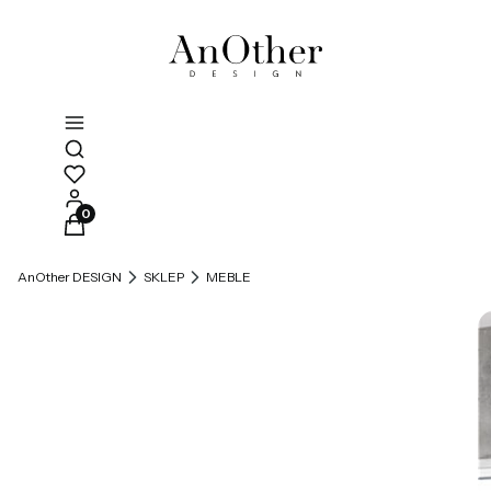
Otwórz wyszukiwarkę
Produkty w koszyku: 0. Zobacz szczegóły
AnOther DESIGN
SKLEP
MEBLE