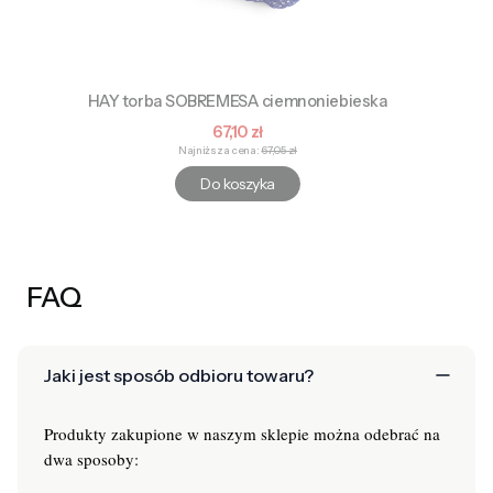
HAY torba SOBREMESA ciemnoniebieska
Cena promocyjna
67,10 zł
Najniższa cena:
67,05 zł
Do koszyka
FAQ
Jaki jest sposób odbioru towaru?
Produkty zakupione w naszym sklepie można odebrać na
dwa sposoby: