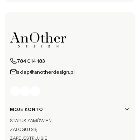
784 014 183
sklep@anotherdesign.pl
Linki w stopce
MOJE KONTO
STATUS ZAMÓWIEŃ
ZALOGUJ SIĘ
ZAREJESTRUJ SIĘ