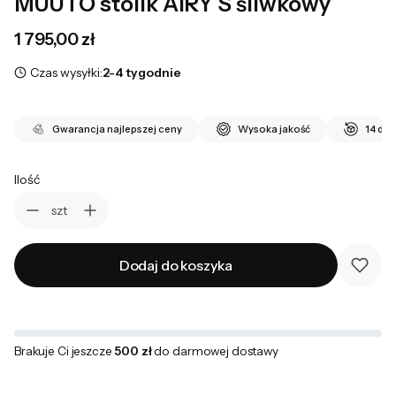
MUUTO stolik AIRY S śliwkowy
Cena
1 795,00 zł
Czas wysyłki:
2-4 tygodnie
Gwarancja najlepszej ceny
Wysoka jakość
14 dni
Ilość
szt
Dodaj do koszyka
Brakuje Ci jeszcze
500 zł
do darmowej dostawy