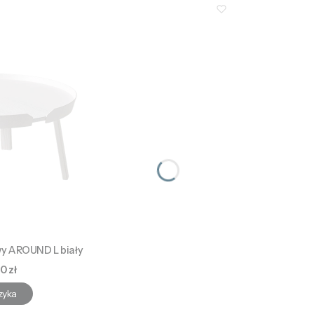
y AROUND L biały
0 zł
zyka