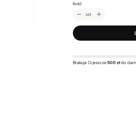
Ilość
szt
Brakuje Ci jeszcze
500 zł
do dar