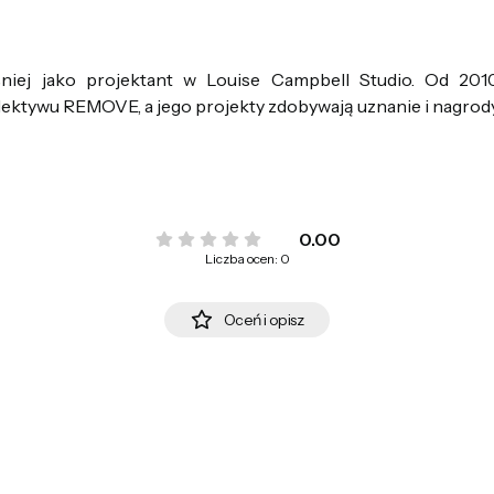
iej jako projektant w Louise Campbell Studio. Od 201
ektywu REMOVE, a jego projekty zdobywają uznanie i nagrody
0.00
Liczba ocen: 0
Oceń i opisz