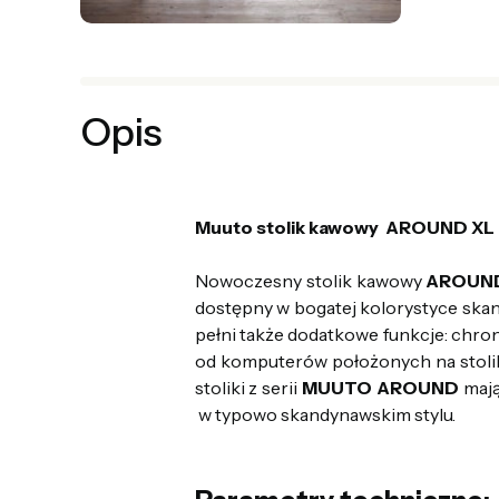
Opis
Muuto stolik kawowy AROUND XL 
Nowoczesny stolik kawowy
AROUN
dostępny w bogatej kolorystyce skan
pełni także dodatkowe funkcje: chro
od komputerów położonych na stoliku
stoliki z serii
MUUTO AROUND
mają
w typowo skandynawskim stylu.