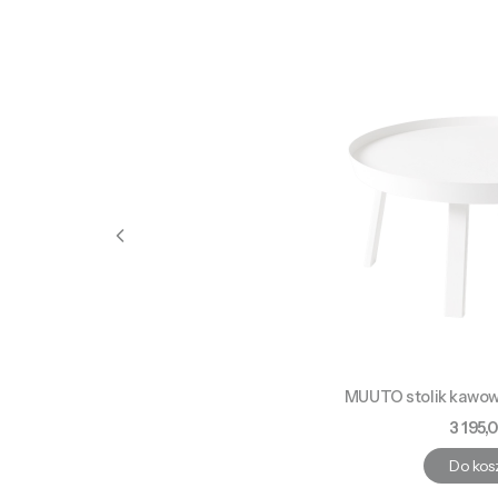
MUUTO stolik kawow
Cena
3 195,0
Do kos