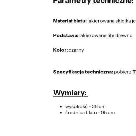
Parametry techniczne:
Materiał blatu:
lakierowana sklejka j
Podstawa:
lakierowane lite drewno
Kolor:
czarny
Specyfikacja techniczna:
pobierz
T
Wymiary:
wysokość - 36 cm
średnica blatu - 95 cm