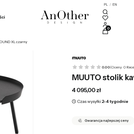
PL
/
EN
ści
Produkty w kosz
OUND XL czarny
0.00
(Oceny: 0 Rece
MUUTO stolik k
Cena
4 095,00 zł
Czas wysyłki:
2-4 tygodnie
Gwarancja najlepszej ceny