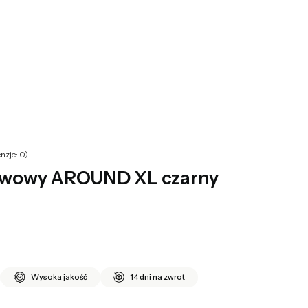
yku: 0. Zobacz szczegóły
nzje: 0)
awowy AROUND XL czarny
Wysoka jakość
14 dni na zwrot