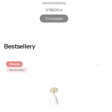
ciemnozielony
Cena
3 195,00 zł
Do koszyka
Bestsellery
Okazja
Bestseller