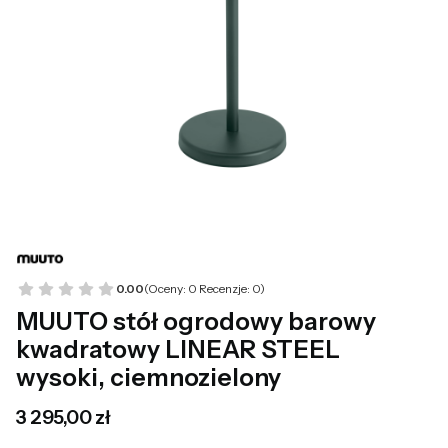
0.00
(Oceny: 0 Recenzje: 0)
MUUTO stół ogrodowy barowy
kwadratowy LINEAR STEEL
wysoki, ciemnozielony
Cena
3 295,00 zł