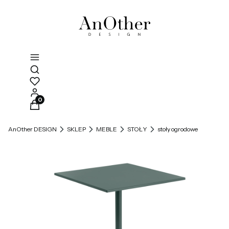
Otwórz wyszukiwarkę
Produkty w koszyku: 0. Zobacz szczegóły
AnOther DESIGN
SKLEP
MEBLE
STOŁY
stoły ogrodowe