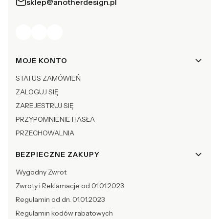
sklep@anotherdesign.pl
Linki w stopce
MOJE KONTO
STATUS ZAMÓWIEŃ
ZALOGUJ SIĘ
ZAREJESTRUJ SIĘ
PRZYPOMNIENIE HASŁA
PRZECHOWALNIA
BEZPIECZNE ZAKUPY
Wygodny Zwrot
Zwroty i Reklamacje od 01.01.2023
Regulamin od dn. 01.01.2023
Regulamin kodów rabatowych