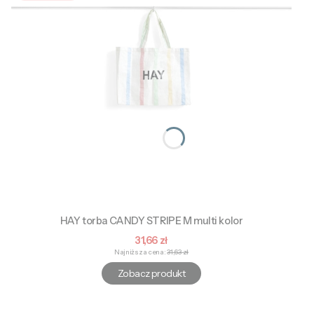
HAY torba CANDY STRIPE M multi kolor
Cena promocyjna
31,66 zł
Najniższa cena:
31,63 zł
Zobacz produkt