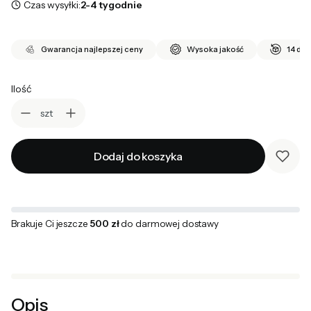
Czas wysyłki:
2-4 tygodnie
Gwarancja najlepszej ceny
Wysoka jakość
14 dni
Ilość
szt
Dodaj do koszyka
Brakuje Ci jeszcze
500 zł
do darmowej dostawy
Opis