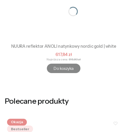
NUURA reflektor ANOLI natynkowy nordic gold | white
Cena promocyjna
617,84 zł
Najniższa cena:
616,80 zł
Do koszyka
Polecane produkty
Okazja
Bestseller