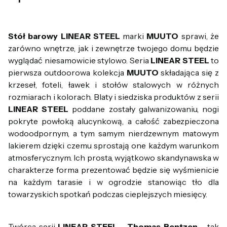
Stół barowy LINEAR STEEL
marki
MUUTO
sprawi, że
zarówno wnętrze, jak i zewnętrze twojego domu będzie
wyglądać niesamowicie stylowo. Seria
LINEAR STEEL
to
pierwsza outdoorowa kolekcja
MUUTO
składająca się z
krzeseł, foteli, ławek i stołów stalowych w różnych
rozmiarach i kolorach. Blaty i siedziska produktów z serii
LINEAR STEEL
poddane zostały galwanizowaniu, nogi
pokryte powłoką alucynkową, a całość zabezpieczona
wodoodpornym, a tym samym nierdzewnym matowym
lakierem dzięki czemu sprostają one każdym warunkom
atmosferycznym. Ich prosta, wyjątkowo skandynawska w
charakterze forma prezentować będzie się wyśmienicie
na każdym tarasie i w ogrodzie stanowiąc tło dla
towarzyskich spotkań podczas cieplejszych miesięcy.
Twórca serii
LINEAR STEEL
-
Thomas Bentzen
- tak