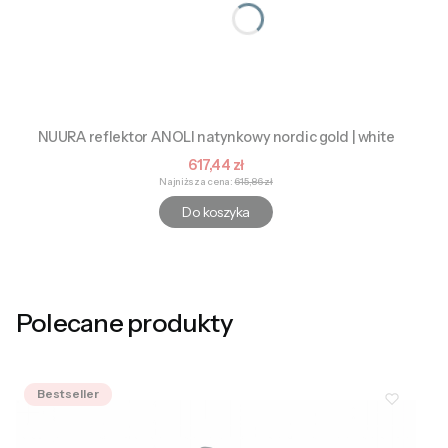
NUURA reflektor ANOLI natynkowy nordic gold | white
Cena promocyjna
617,44 zł
Najniższa cena:
615,86 zł
Do koszyka
Polecane produkty
Bestseller