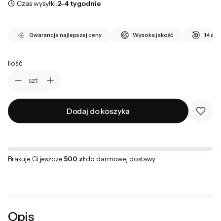
Czas wysyłki:
2-4 tygodnie
Gwarancja najlepszej ceny
Wysoka jakość
14 dni
Ilość
szt
Dodaj do koszyka
Brakuje Ci jeszcze
500 zł
do darmowej dostawy
Opis