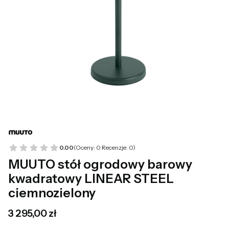
0.00
(Oceny: 0 Recenzje: 0)
MUUTO stół ogrodowy barowy
kwadratowy LINEAR STEEL
ciemnozielony
Cena
3 295,00 zł