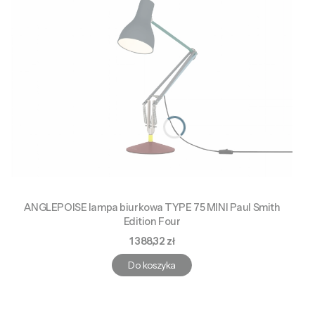
ANGLEPOISE lampa biurkowa TYPE 75 MINI Paul Smith
Edition Four
Cena
1 388,32 zł
Do koszyka