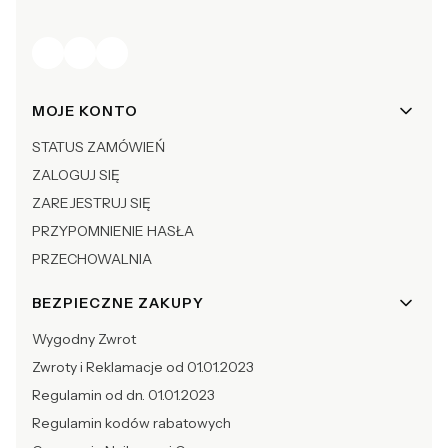
Linki w stopce
MOJE KONTO
STATUS ZAMÓWIEŃ
ZALOGUJ SIĘ
ZAREJESTRUJ SIĘ
PRZYPOMNIENIE HASŁA
PRZECHOWALNIA
BEZPIECZNE ZAKUPY
Wygodny Zwrot
Zwroty i Reklamacje od 01.01.2023
Regulamin od dn. 01.01.2023
Regulamin kodów rabatowych