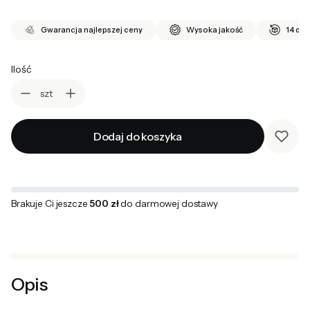
Gwarancja najlepszej ceny
Wysoka jakość
14 dni
Ilość
szt
Dodaj do koszyka
Brakuje Ci jeszcze
500 zł
do darmowej dostawy
Opis