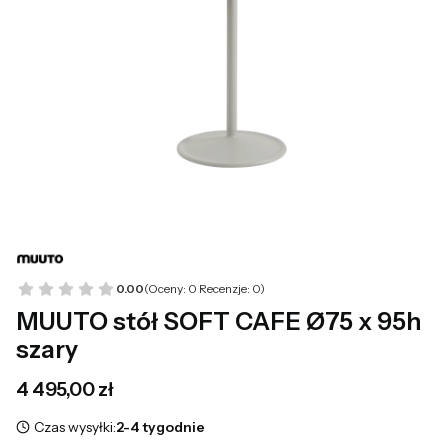
0.00
(Oceny: 0 Recenzje: 0)
MUUTO stół SOFT CAFE Ø75 x 95h
szary
Cena
4 495,00 zł
Czas wysyłki:
2-4 tygodnie