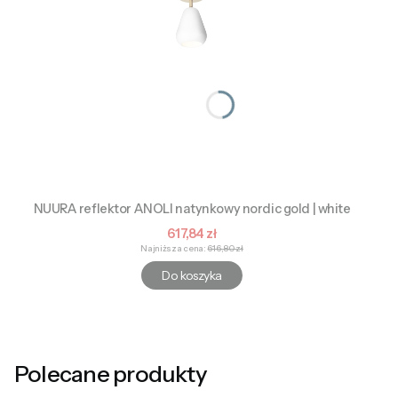
NUURA reflektor ANOLI natynkowy nordic gold | white
Cena promocyjna
617,84 zł
Najniższa cena:
616,80 zł
Do koszyka
Polecane produkty