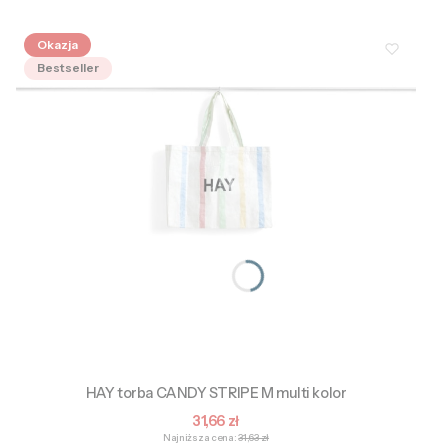
Okazja
Bestseller
HAY torba CANDY STRIPE M multi kolor
Cena promocyjna
31,66 zł
Najniższa cena:
31,63 zł