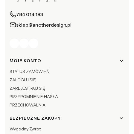
784 014 183
sklep@anotherdesign.pl
Linki w stopce
MOJE KONTO
STATUS ZAMÓWIEŃ
ZALOGUJ SIĘ
ZAREJESTRUJ SIĘ
PRZYPOMNIENIE HASŁA
PRZECHOWALNIA
BEZPIECZNE ZAKUPY
Wygodny Zwrot