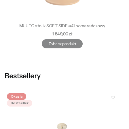
MUUTO stolik SOFT SIDE ø41 pomarańczowy
Cena
1 849,00 zł
Zobacz produkt
Bestsellery
Okazja
Bestseller