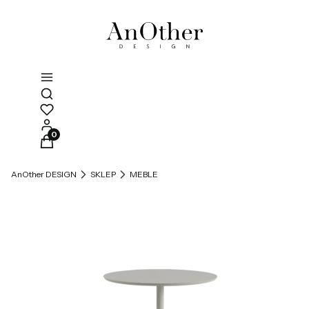
Otwórz wyszukiwarkę
Produkty w koszyku: 0. Zobacz szczegóły
AnOther DESIGN
SKLEP
MEBLE