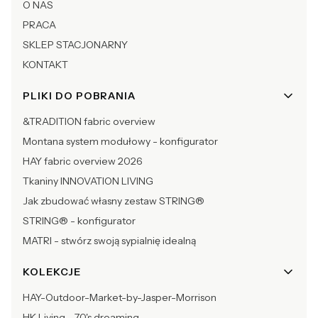
O NAS
PRACA
SKLEP STACJONARNY
KONTAKT
PLIKI DO POBRANIA
&TRADITION fabric overview
Montana system modułowy - konfigurator
HAY fabric overview 2026
Tkaniny INNOVATION LIVING
Jak zbudować własny zestaw STRING®
STRING® - konfigurator
MATRI - stwórz swoją sypialnię idealną
KOLEKCJE
HAY-Outdoor-Market-by-Jasper-Morrison
HK Living - 70's dreaming