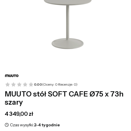
0.00
(Oceny: 0 Recenzje: 0)
MUUTO stół SOFT CAFE Ø75 x 73h
szary
Cena
4 349,00 zł
Czas wysyłki:
2-4 tygodnie