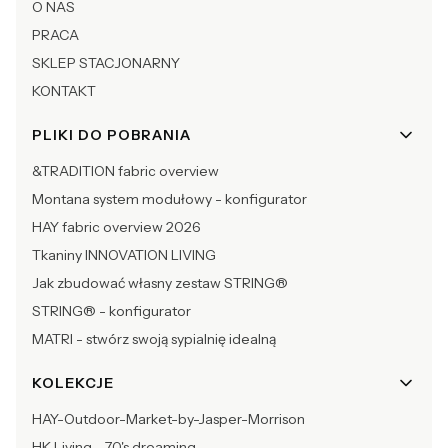
O NAS
PRACA
SKLEP STACJONARNY
KONTAKT
PLIKI DO POBRANIA
&TRADITION fabric overview
Montana system modułowy - konfigurator
HAY fabric overview 2026
Tkaniny INNOVATION LIVING
Jak zbudować własny zestaw STRING®
STRING® - konfigurator
MATRI - stwórz swoją sypialnię idealną
KOLEKCJE
HAY-Outdoor-Market-by-Jasper-Morrison
HK Living - 70's dreaming