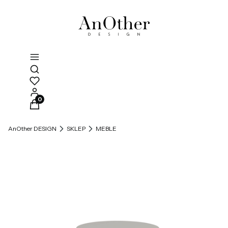
Otwórz wyszukiwarkę
Produkty w koszyku: 0. Zobacz szczegóły
AnOther DESIGN
SKLEP
MEBLE