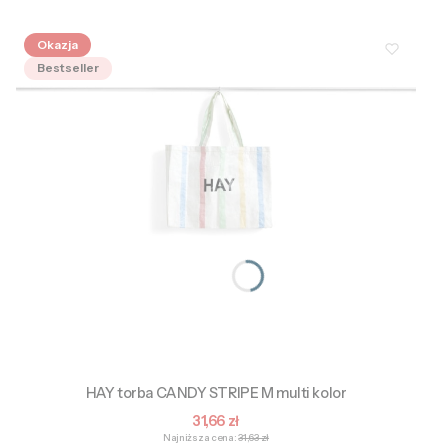
Okazja
Bestseller
HAY torba CANDY STRIPE M multi kolor
Cena promocyjna
31,66 zł
Najniższa cena:
31,63 zł