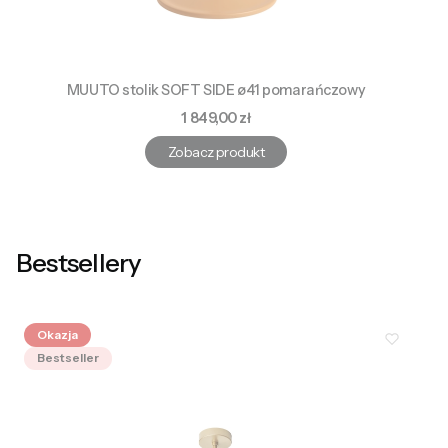
MUUTO stolik SOFT SIDE ø41 pomarańczowy
Cena
1 849,00 zł
Zobacz produkt
Bestsellery
Okazja
Bestseller