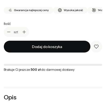
Gwarancja najlepszej ceny
Wysoka jakość
14 dni
Ilość
szt
Dodaj do koszyka
Brakuje Ci jeszcze
500 zł
do darmowej dostawy
Opis