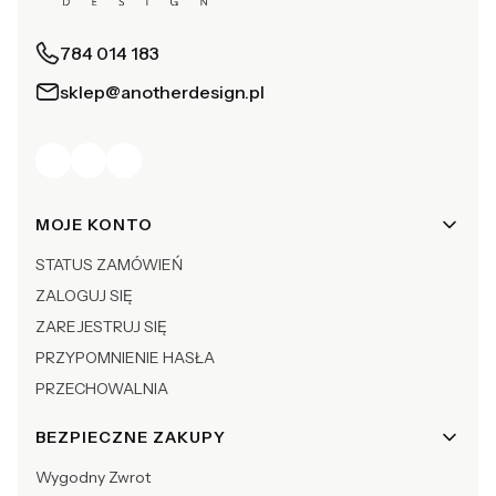
784 014 183
sklep@anotherdesign.pl
Linki w stopce
MOJE KONTO
STATUS ZAMÓWIEŃ
ZALOGUJ SIĘ
ZAREJESTRUJ SIĘ
PRZYPOMNIENIE HASŁA
PRZECHOWALNIA
BEZPIECZNE ZAKUPY
Wygodny Zwrot