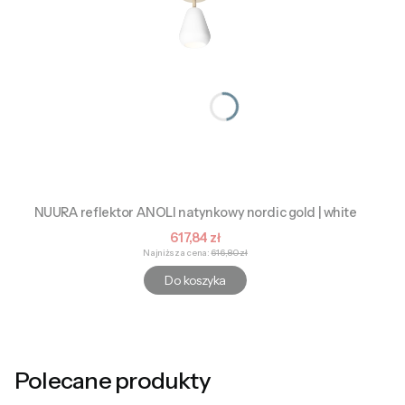
NUURA reflektor ANOLI natynkowy nordic gold | white
Cena promocyjna
617,84 zł
Najniższa cena:
616,80 zł
Do koszyka
Polecane produkty