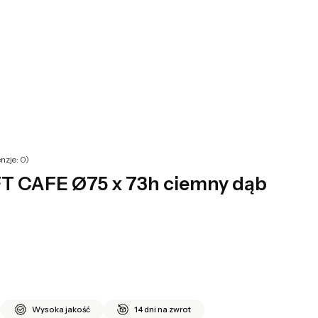
yku: 0. Zobacz szczegóły
nzje: 0)
T CAFE Ø75 x 73h ciemny dąb
Wysoka jakość
14 dni na zwrot