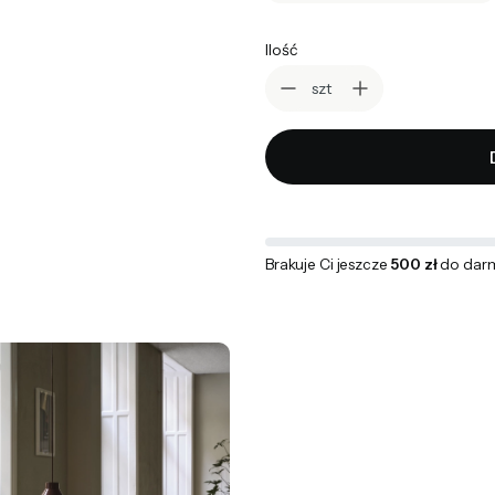
Ilość
szt
Brakuje Ci jeszcze
500 zł
do dar