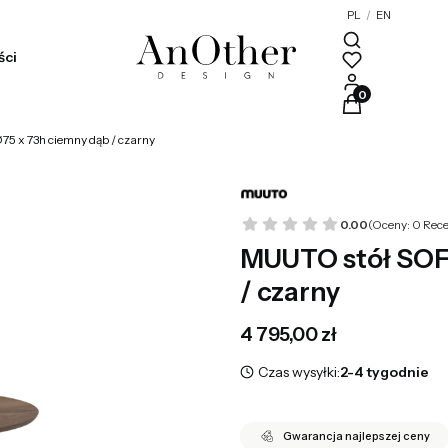
PL
/
EN
ści
Produkty w kosz
5 x 73h ciemny dąb / czarny
0.00
(Oceny: 0 Rece
MUUTO stół SOF
/ czarny
Cena
4 795,00 zł
Czas wysyłki:
2-4 tygodnie
Gwarancja najlepszej ceny