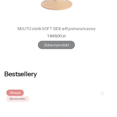
MUUTO stolik SOFT SIDE ø41 pomarańczowy
Cena
1 849,00 zł
Zobacz produkt
Bestsellery
Okazja
Bestseller