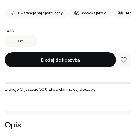
Gwarancja najlepszej ceny
Wysoka jakość
14 dni
Ilość
szt
Dodaj do koszyka
Brakuje Ci jeszcze
500 zł
do darmowej dostawy
Opis