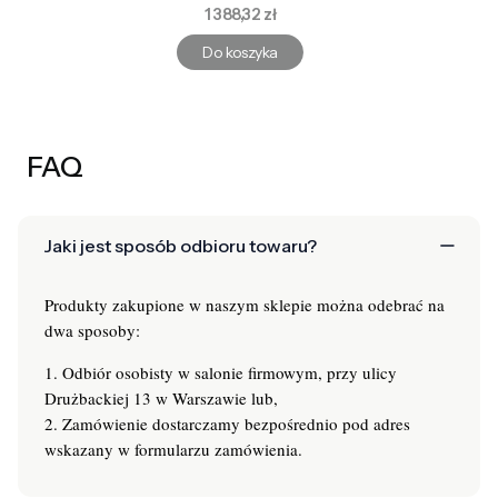
Cena
1 388,32 zł
Do koszyka
FAQ
Jaki jest sposób odbioru towaru?
Produkty zakupione w naszym sklepie można odebrać na
dwa sposoby:
1. Odbiór osobisty w salonie firmowym, przy ulicy
Drużbackiej 13 w Warszawie lub,
2. Zamówienie dostarczamy bezpośrednio pod adres
wskazany w formularzu zamówienia.