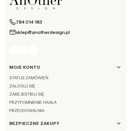
784 014 183
sklep@anotherdesign.pl
Linki w stopce
MOJE KONTO
STATUS ZAMÓWIEŃ
ZALOGUJ SIĘ
ZAREJESTRUJ SIĘ
PRZYPOMNIENIE HASŁA
PRZECHOWALNIA
BEZPIECZNE ZAKUPY