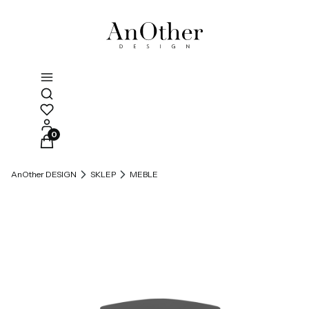
Otwórz wyszukiwarkę
Produkty w koszyku: 0. Zobacz szczegóły
AnOther DESIGN
SKLEP
MEBLE