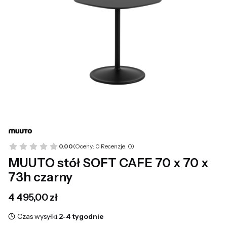
0.00
(Oceny: 0 Recenzje: 0)
MUUTO stół SOFT CAFE 70 x 70 x
73h czarny
Cena
4 495,00 zł
Czas wysyłki:
2-4 tygodnie