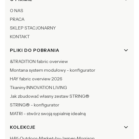
O NAS
PRACA
SKLEP STACJONARNY
KONTAKT
PLIKI DO POBRANIA
&TRADITION fabric overview
Montana system modułowy - konfigurator
HAY fabric overview 2026
Tkaniny INNOVATION LIVING
Jak zbudować własny zestaw STRING®
STRING® - konfigurator
MATRI - stwórz swoją sypialnię idealną
KOLEKCJE
HAY-Outdoor-Market-by-Jasper-Morrison