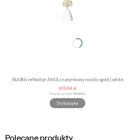
NUURA reflektor ANOLI natynkowy nordic gold | white
Cena promocyjna
617,44 zł
Najniższa cena:
615,86 zł
Do koszyka
Polecane produkty