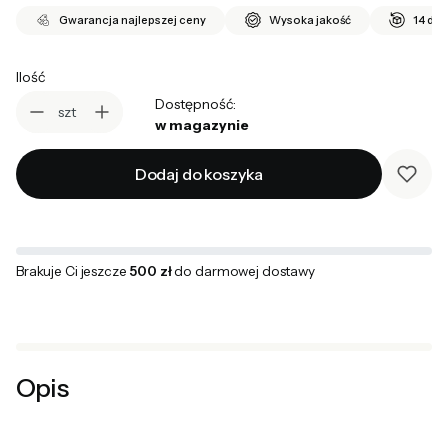
Gwarancja najlepszej ceny
Wysoka jakość
14 dni
Ilość
Dostępność:
szt
w magazynie
Dodaj do koszyka
Brakuje Ci jeszcze
500 zł
do darmowej dostawy
Opis