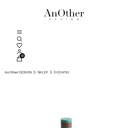
Otwórz wyszukiwarkę
Produkty w koszyku: 0. Zobacz szczegóły
AnOther DESIGN
SKLEP
DODATKI