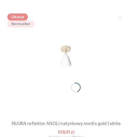
Okazja
Bestseller
NUURA reflektor ANOLI natynkowy nordic gold | white
Cena promocyjna
618,41 zł