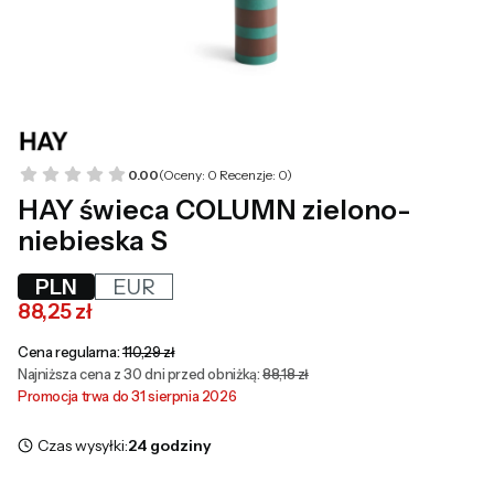
0.00
(Oceny: 0 Recenzje: 0)
HAY świeca COLUMN zielono-
niebieska S
PLN
EUR
88,25 zł
Cena regularna:
110,29 zł
Najniższa cena z 30 dni przed obniżką:
88,18 zł
Promocja trwa do 31 sierpnia 2026
Czas wysyłki:
24 godziny