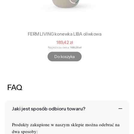
FERM LIVING konewka LIBA oliwkowa
Cena promocyjna
189,42 zł
Najniższa cena:
189,26 zł
Do koszyka
FAQ
Jaki jest sposób odbioru towaru?
Produkty zakupione w naszym sklepie można odebrać na
dwa sposoby: