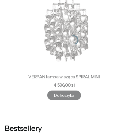
VERPAN lampa wisząca SPIRAL MINI
Cena
4 596,00 zł
Do koszyka
Bestsellery