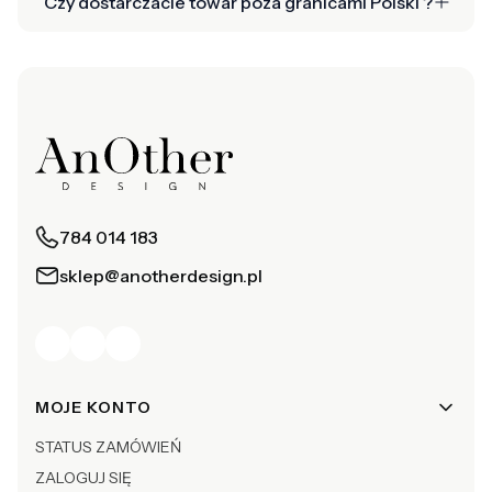
Czy dostarczacie towar poza granicami Polski ?
784 014 183
sklep@anotherdesign.pl
Linki w stopce
MOJE KONTO
STATUS ZAMÓWIEŃ
ZALOGUJ SIĘ