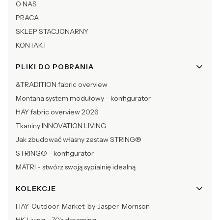
O NAS
PRACA
SKLEP STACJONARNY
KONTAKT
PLIKI DO POBRANIA
&TRADITION fabric overview
Montana system modułowy - konfigurator
HAY fabric overview 2026
Tkaniny INNOVATION LIVING
Jak zbudować własny zestaw STRING®
STRING® - konfigurator
MATRI - stwórz swoją sypialnię idealną
KOLEKCJE
HAY-Outdoor-Market-by-Jasper-Morrison
HK Living - 70's dreaming