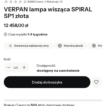
0.00
(Oceny: 0 Recenzje: 0)
VERPAN lampa wisząca SPIRAL
SP1 złota
Cena
12 458,00 zł
Czas wysyłki:
1-3 tygodnie
Gwarancja najlepszej ceny
Wysoka jakość
14 dni
Ilość
Dostępność:
szt
dostępny na zamówienie
Dodaj do koszyka
Brakuje Ci jeszcze
500 zł
do darmowej dostawy