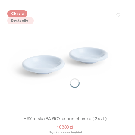
Okazja
Bestseller
HAY miska BARRO jasnoniebieska ( 2 szt.)
Cena promocyjna
168,33 zł
Najniższa cena:
167,57 zł