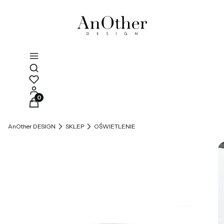
Otwórz wyszukiwarkę
Produkty w koszyku: 0. Zobacz szczegóły
AnOther DESIGN
SKLEP
OŚWIETLENIE