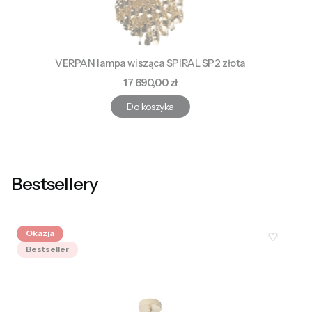
VERPAN lampa wisząca SPIRAL SP2 złota
Cena
17 690,00 zł
Do koszyka
Bestsellery
Okazja
Bestseller