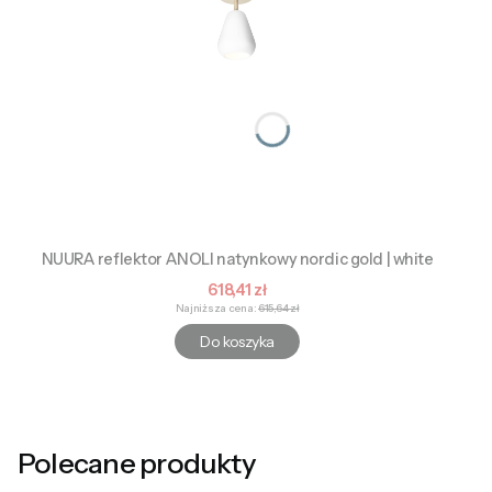
NUURA reflektor ANOLI natynkowy nordic gold | white
Cena promocyjna
618,41 zł
Najniższa cena:
615,64 zł
Do koszyka
Polecane produkty