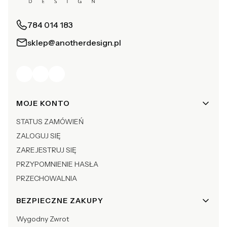
784 014 183
sklep@anotherdesign.pl
Linki w stopce
MOJE KONTO
STATUS ZAMÓWIEŃ
ZALOGUJ SIĘ
ZAREJESTRUJ SIĘ
PRZYPOMNIENIE HASŁA
PRZECHOWALNIA
BEZPIECZNE ZAKUPY
Wygodny Zwrot