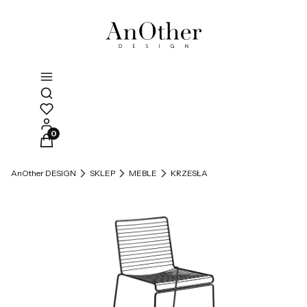
Otwórz wyszukiwarkę
Produkty w koszyku: 0. Zobacz szczegóły
AnOther DESIGN
SKLEP
MEBLE
KRZESŁA