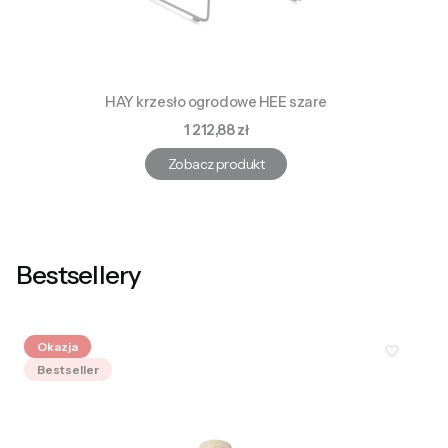
HAY krzesło ogrodowe HEE szare
Cena
1 212,88 zł
Zobacz produkt
Bestsellery
Okazja
Bestseller