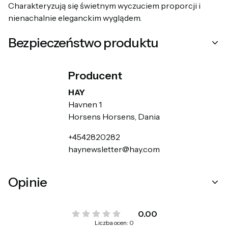
Charakteryzują się świetnym wyczuciem proporcji i
nienachalnie eleganckim wyglądem.
Bezpieczeństwo produktu
Producent
HAY
Havnen 1
Horsens Horsens, Dania
+4542820282
haynewsletter@hay.com
Opinie
0.00
Liczba ocen: 0