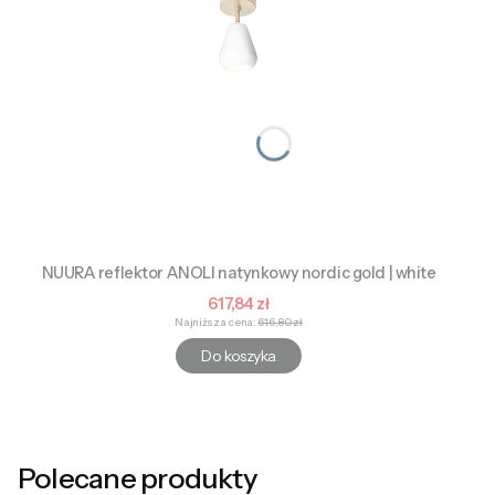
NUURA reflektor ANOLI natynkowy nordic gold | white
Cena promocyjna
617,84 zł
Najniższa cena:
616,80 zł
Do koszyka
Polecane produkty