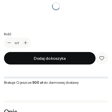
Wybierz
UWAGI
Opcjonalne
Ilość
szt
Dodaj do koszyka
Brakuje Ci jeszcze
500 zł
do darmowej dostawy
Opis