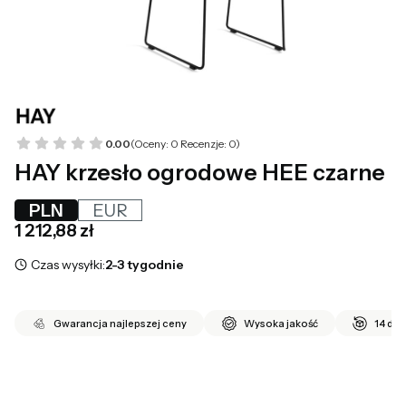
0.00
(Oceny: 0 Recenzje: 0)
HAY krzesło ogrodowe HEE czarne
PLN
EUR
Cena
1 212,88 zł
Czas wysyłki:
2-3 tygodnie
Gwarancja najlepszej ceny
Wysoka jakość
14 dni
*
Ilość