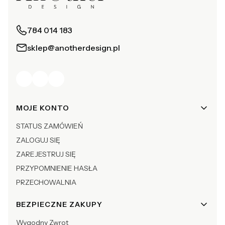
784 014 183
sklep@anotherdesign.pl
Linki w stopce
MOJE KONTO
STATUS ZAMÓWIEŃ
ZALOGUJ SIĘ
ZAREJESTRUJ SIĘ
PRZYPOMNIENIE HASŁA
PRZECHOWALNIA
BEZPIECZNE ZAKUPY
Wygodny Zwrot