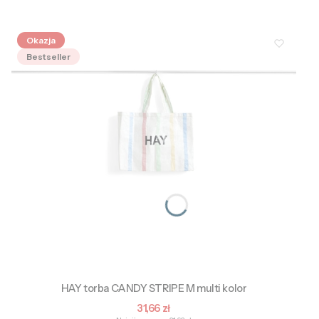
Okazja
Bestseller
HAY torba CANDY STRIPE M multi kolor
Cena promocyjna
31,66 zł