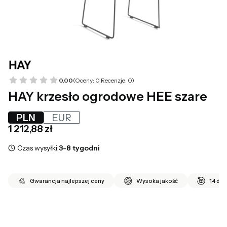
0.00
(Oceny: 0 Recenzje: 0)
HAY krzesło ogrodowe HEE szare
PLN
EUR
Cena
1 212,88 zł
Czas wysyłki:
3-8 tygodni
Gwarancja najlepszej ceny
Wysoka jakość
14 dni
*
Ilość