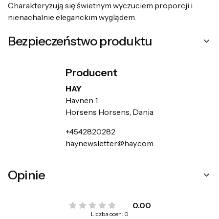
Charakteryzują się świetnym wyczuciem proporcji i
nienachalnie eleganckim wyglądem.
Bezpieczeństwo produktu
Producent
HAY
Havnen 1
Horsens Horsens, Dania
+4542820282
haynewsletter@hay.com
Opinie
0.00
Liczba ocen: 0