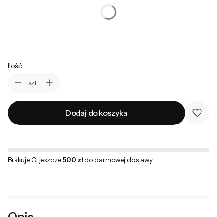
Wybierz
UWAGI
Opcjonalne
Ilość
szt
Dodaj do koszyka
Brakuje Ci jeszcze
500 zł
do darmowej dostawy
Opis