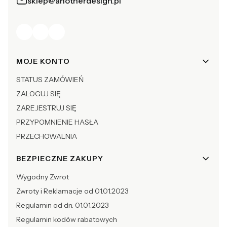
sklep@anotherdesign.pl
Linki w stopce
MOJE KONTO
STATUS ZAMÓWIEŃ
ZALOGUJ SIĘ
ZAREJESTRUJ SIĘ
PRZYPOMNIENIE HASŁA
PRZECHOWALNIA
BEZPIECZNE ZAKUPY
Wygodny Zwrot
Zwroty i Reklamacje od 01.01.2023
Regulamin od dn. 01.01.2023
Regulamin kodów rabatowych