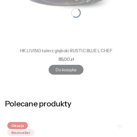
HK LIVING talerz głęboki RUSTIC BLUE L CHEF
Cena
85,00 zł
Do koszyka
Polecane produkty
Okazja
Bestseller