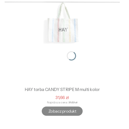
HAY torba CANDY STRIPE M multi kolor
Cena promocyjna
31,66 zł
Najniższa cena:
31,63 zł
Zobacz produkt