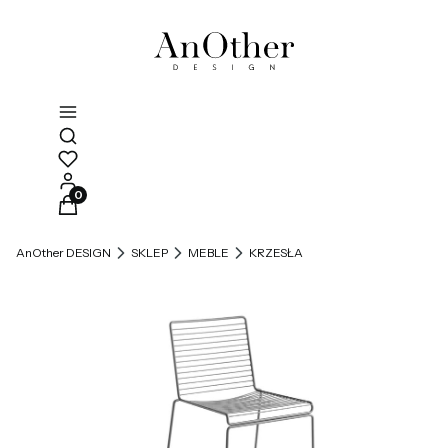
Otwórz wyszukiwarkę
Produkty w koszyku: 0. Zobacz szczegóły
AnOther DESIGN
SKLEP
MEBLE
KRZESŁA