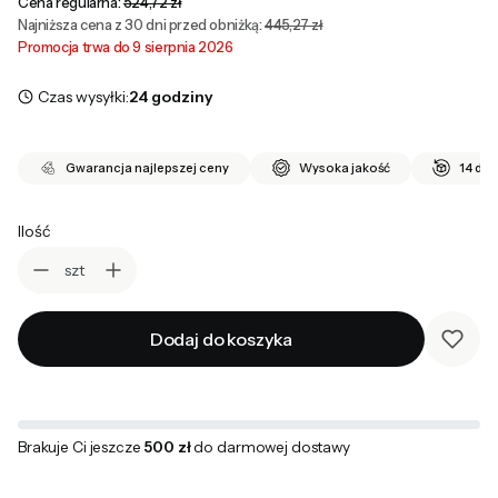
Cena regularna:
524,72 zł
Najniższa cena z 30 dni przed obniżką:
445,27 zł
Promocja trwa do 9 sierpnia 2026
Czas wysyłki:
24 godziny
Gwarancja najlepszej ceny
Wysoka jakość
14 dni
Ilość
szt
Dodaj do koszyka
Brakuje Ci jeszcze
500 zł
do darmowej dostawy