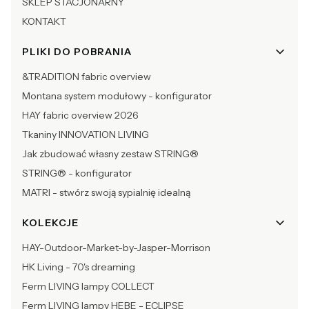
SKLEP STACJONARNY
KONTAKT
PLIKI DO POBRANIA
&TRADITION fabric overview
Montana system modułowy - konfigurator
HAY fabric overview 2026
Tkaniny INNOVATION LIVING
Jak zbudować własny zestaw STRING®
STRING® - konfigurator
MATRI - stwórz swoją sypialnię idealną
KOLEKCJE
HAY-Outdoor-Market-by-Jasper-Morrison
HK Living - 70's dreaming
Ferm LIVING lampy COLLECT
Ferm LIVING lampy HEBE - ECLIPSE