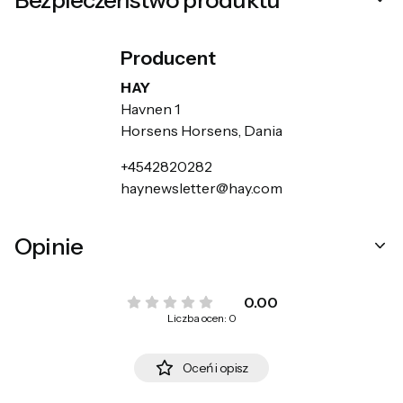
Producent
HAY
Havnen 1
Horsens Horsens, Dania
+4542820282
haynewsletter@hay.com
Opinie
0.00
Liczba ocen: 0
Oceń i opisz