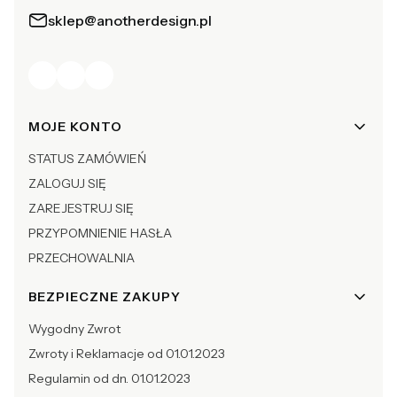
sklep@anotherdesign.pl
Linki w stopce
MOJE KONTO
STATUS ZAMÓWIEŃ
ZALOGUJ SIĘ
ZAREJESTRUJ SIĘ
PRZYPOMNIENIE HASŁA
PRZECHOWALNIA
BEZPIECZNE ZAKUPY
Wygodny Zwrot
Zwroty i Reklamacje od 01.01.2023
Regulamin od dn. 01.01.2023