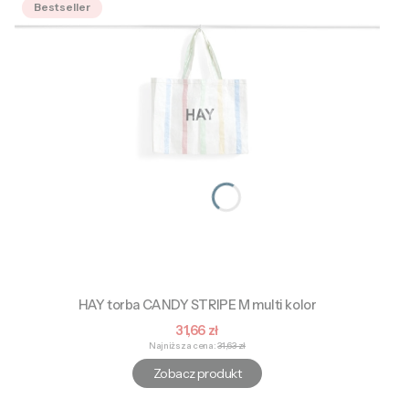
Bestseller
HAY torba CANDY STRIPE M multi kolor
Cena promocyjna
31,66 zł
Najniższa cena:
31,63 zł
Zobacz produkt