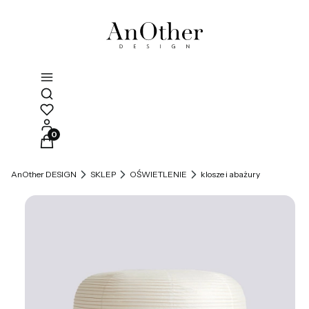
Otwórz wyszukiwarkę
Produkty w koszyku: 0. Zobacz szczegóły
AnOther DESIGN
SKLEP
OŚWIETLENIE
klosze i abażury