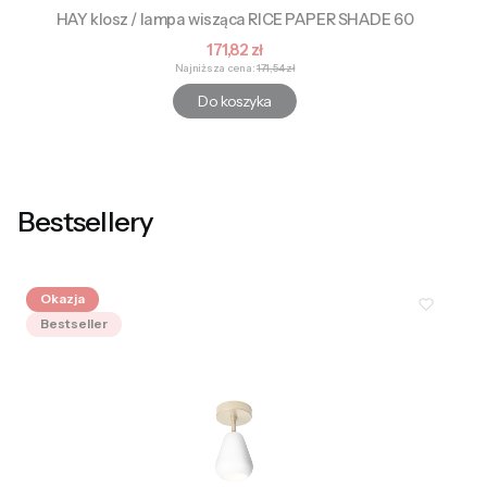
HAY klosz / lampa wisząca RICE PAPER SHADE 60
Cena promocyjna
171,82 zł
Najniższa cena:
171,54 zł
Do koszyka
Bestsellery
Okazja
Bestseller