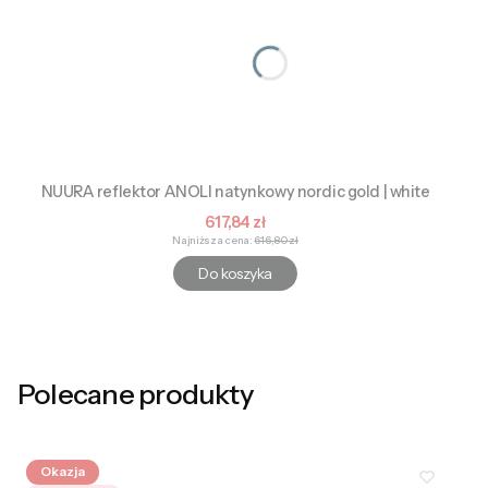
NUURA reflektor ANOLI natynkowy nordic gold | white
Cena promocyjna
617,84 zł
Najniższa cena:
616,80 zł
Do koszyka
Polecane produkty
Okazja