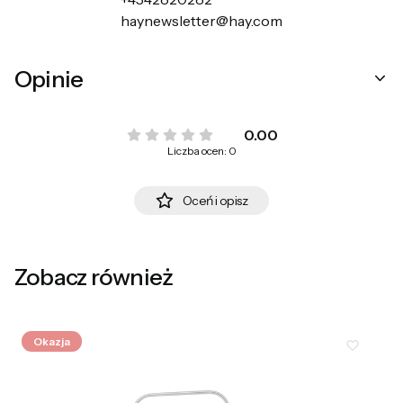
haynewsletter@hay.com
Opinie
0.00
Liczba ocen: 0
Oceń i opisz
Zobacz również
Okazja