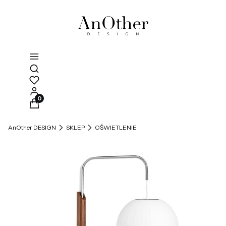
Otwórz wyszukiwarkę
Produkty w koszyku: 0. Zobacz szczegóły
AnOther DESIGN
SKLEP
OŚWIETLENIE