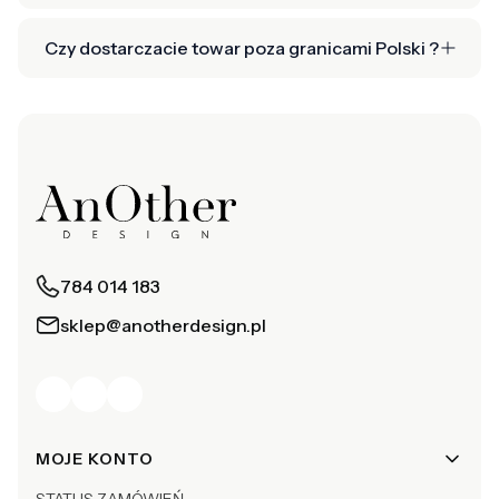
Czy dostarczacie towar poza granicami Polski ?
784 014 183
sklep@anotherdesign.pl
Linki w stopce
MOJE KONTO