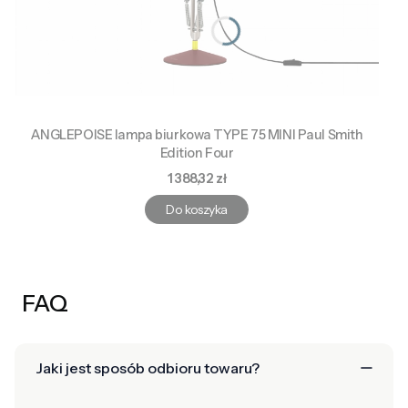
ANGLEPOISE lampa biurkowa TYPE 75 MINI Paul Smith
Edition Four
Cena
1 388,32 zł
Do koszyka
FAQ
Jaki jest sposób odbioru towaru?