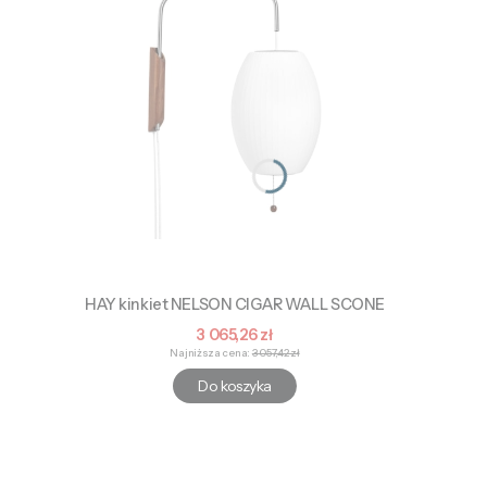
HAY kinkiet NELSON CIGAR WALL SCONE
Cena promocyjna
3 065,26 zł
Najniższa cena:
3 057,42 zł
Do koszyka