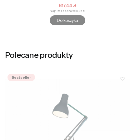
Cena promocyjna
617,44 zł
Najniższa cena:
615,86 zł
Do koszyka
Polecane produkty
Bestseller