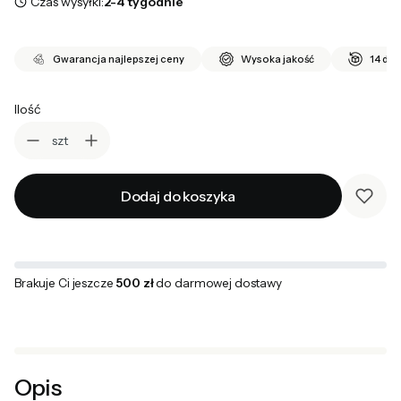
Czas wysyłki:
2-4 tygodnie
Gwarancja najlepszej ceny
Wysoka jakość
14 dni
Ilość
szt
Dodaj do koszyka
Brakuje Ci jeszcze
500 zł
do darmowej dostawy
Opis