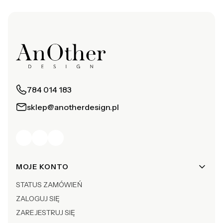
784 014 183
sklep@anotherdesign.pl
Linki w stopce
MOJE KONTO
STATUS ZAMÓWIEŃ
ZALOGUJ SIĘ
ZAREJESTRUJ SIĘ