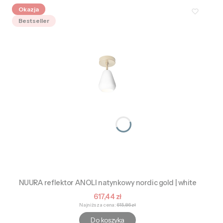
Okazja
Bestseller
NUURA reflektor ANOLI natynkowy nordic gold | white
Cena promocyjna
617,44 zł
Najniższa cena:
615,86 zł
Do koszyka