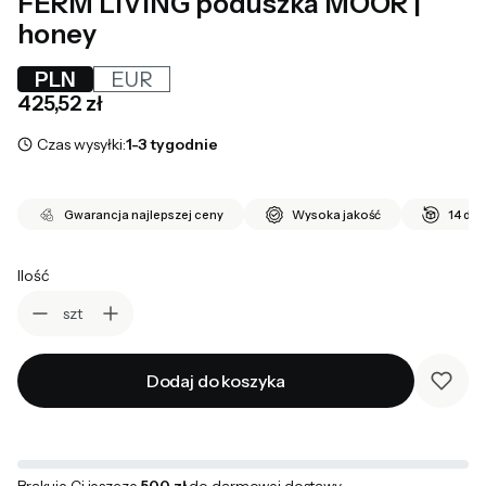
FERM LIVING poduszka MOOR |
honey
PLN
EUR
Cena
425,52 zł
Czas wysyłki:
1-3 tygodnie
Gwarancja najlepszej ceny
Wysoka jakość
14 dni
Ilość
szt
Dodaj do koszyka