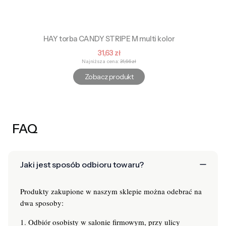
HAY torba CANDY STRIPE M multi kolor
Cena promocyjna
31,63 zł
Najniższa cena:
31,66 zł
Zobacz produkt
FAQ
Jaki jest sposób odbioru towaru?
Produkty zakupione w naszym sklepie można odebrać na
dwa sposoby:
1. Odbiór osobisty w salonie firmowym, przy ulicy