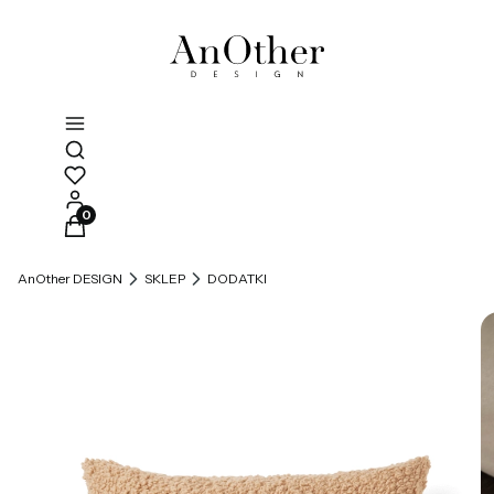
Otwórz wyszukiwarkę
Produkty w koszyku: 0. Zobacz szczegóły
AnOther DESIGN
SKLEP
DODATKI