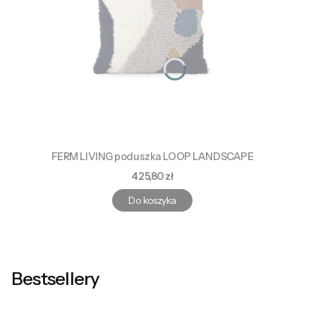
FERM LIVING poduszka LOOP LANDSCAPE
Cena
425,80 zł
Do koszyka
Bestsellery