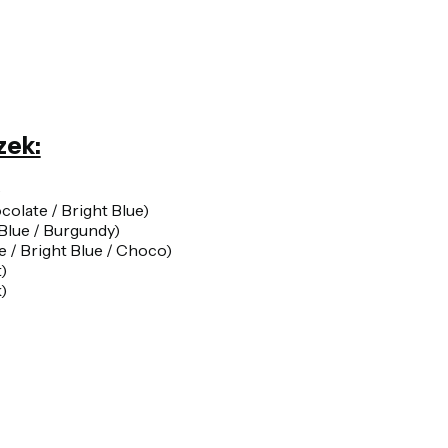
zek:
)
colate / Bright Blue)
Blue / Burgundy)
e / Bright Blue / Choco)
)
)