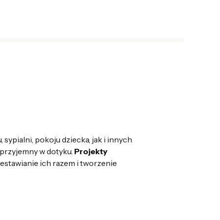
sypialni, pokoju dziecka, jak i innych
e przyjemny w dotyku.
Projekty
zestawianie ich razem i tworzenie