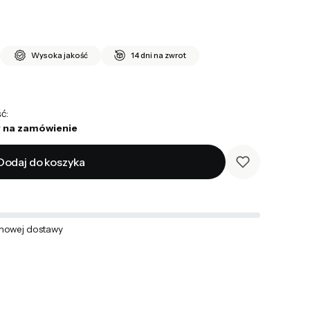
Wysoka jakość
14 dni na zwrot
ć:
 na zamówienie
Dodaj do koszyka
mowej dostawy