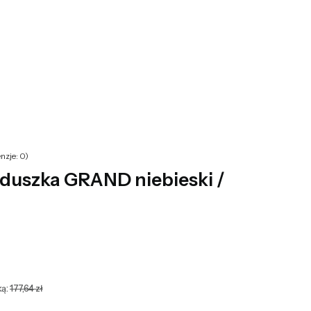
yku: 0. Zobacz szczegóły
nzje: 0)
duszka GRAND niebieski /
ą:
177,64 zł