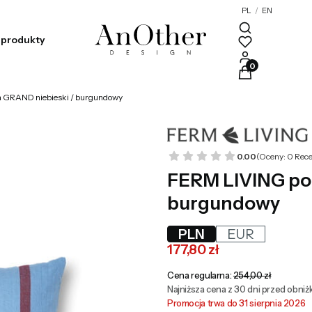
PL
/
EN
produkty
Produkty w kosz
 GRAND niebieski / burgundowy
0.00
(Oceny: 0 Rece
FERM LIVING po
burgundowy
PLN
EUR
177,80 zł
Cena regularna:
254,00 zł
Najniższa cena z 30 dni przed obniżk
Promocja trwa do 31 sierpnia 2026