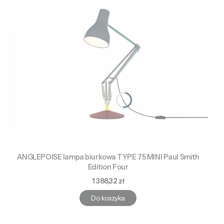
ANGLEPOISE lampa biurkowa TYPE 75 MINI Paul Smith
Edition Four
Cena
1 388,32 zł
Do koszyka