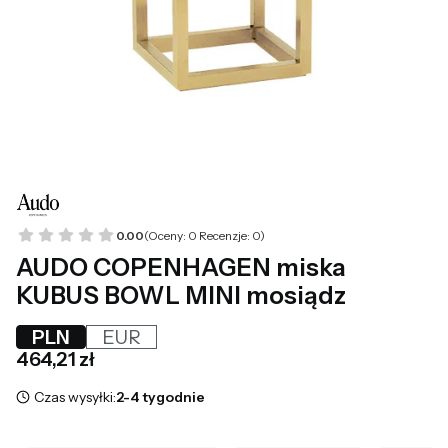
0.00
(Oceny: 0 Recenzje: 0)
AUDO COPENHAGEN miska
KUBUS BOWL MINI mosiądz
PLN
EUR
Cena
464,21 zł
Czas wysyłki:
2-4 tygodnie