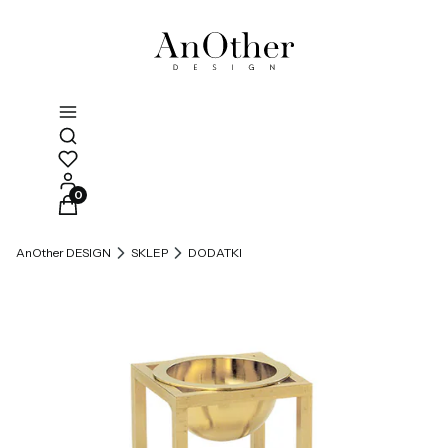
Otwórz wyszukiwarkę
Produkty w koszyku: 0. Zobacz szczegóły
AnOther DESIGN
SKLEP
DODATKI