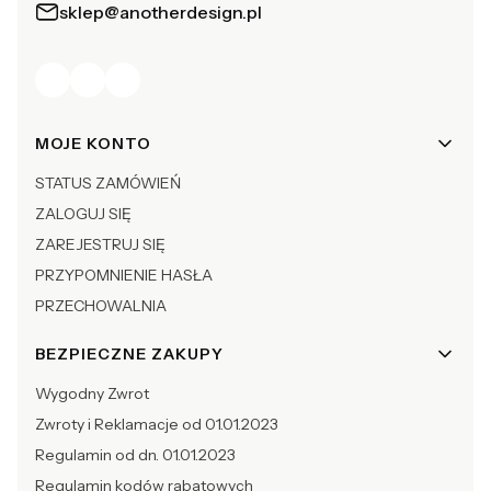
sklep@anotherdesign.pl
Linki w stopce
MOJE KONTO
STATUS ZAMÓWIEŃ
ZALOGUJ SIĘ
ZAREJESTRUJ SIĘ
PRZYPOMNIENIE HASŁA
PRZECHOWALNIA
BEZPIECZNE ZAKUPY
Wygodny Zwrot
Zwroty i Reklamacje od 01.01.2023
Regulamin od dn. 01.01.2023
Regulamin kodów rabatowych