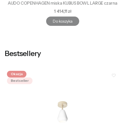
AUDO COPENHAGEN miska KUBUS BOWL LARGE czarna
Cena
1 414,11 zł
Do koszyka
Bestsellery
Okazja
Bestseller