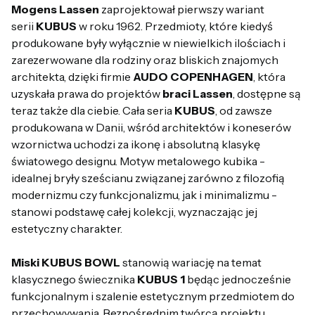
Mogens Lassen
zaprojektował pierwszy wariant
serii
KUBUS
w roku 1962. Przedmioty, które kiedyś
produkowane były wyłącznie w niewielkich ilościach i
zarezerwowane dla rodziny oraz bliskich znajomych
architekta, dzięki firmie
AUDO COPENHAGEN
, która
uzyskała prawa do projektów
braci Lassen
, dostępne są
teraz także dla ciebie. Cała seria
KUBUS
, od zawsze
produkowana w Danii, wśród architektów i koneserów
wzornictwa uchodzi za ikonę i absolutną klasykę
światowego designu. Motyw metalowego kubika -
idealnej bryły sześcianu związanej zarówno z filozofią
modernizmu czy funkcjonalizmu, jak i minimalizmu -
stanowi podstawę całej kolekcji, wyznaczając jej
estetyczny charakter.
Miski KUBUS BOWL
stanowią wariację na temat
klasycznego świecznika
KUBUS 1
będąc jednocześnie
funkcjonalnym i szalenie estetycznym przedmiotem do
przechowywania. Bezpośrednim twórcą projektu