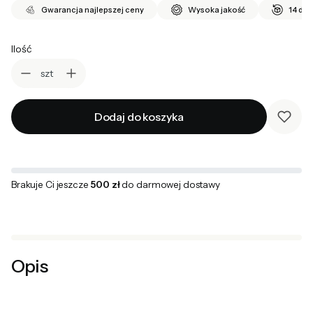
Gwarancja najlepszej ceny
Wysoka jakość
14 dni
Ilość
szt
Dodaj do koszyka
Brakuje Ci jeszcze
500 zł
do darmowej dostawy
Opis