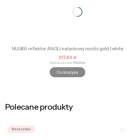
NUURA reflektor ANOLI natynkowy nordic gold | white
Cena promocyjna
617,44 zł
Najniższa cena:
615,86 zł
Do koszyka
Polecane produkty
Bestseller