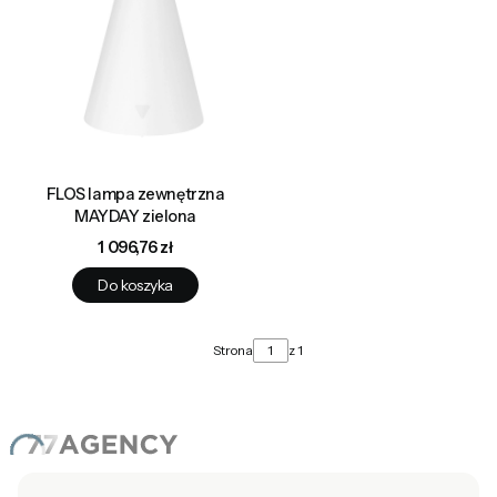
FLOS lampa zewnętrzna
MAYDAY zielona
Cena
1 096,76 zł
Do koszyka
Strona
z 1