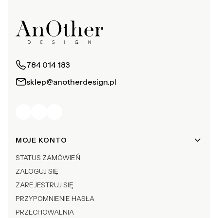
784 014 183
sklep@anotherdesign.pl
Linki w stopce
MOJE KONTO
STATUS ZAMÓWIEŃ
ZALOGUJ SIĘ
ZAREJESTRUJ SIĘ
PRZYPOMNIENIE HASŁA
PRZECHOWALNIA