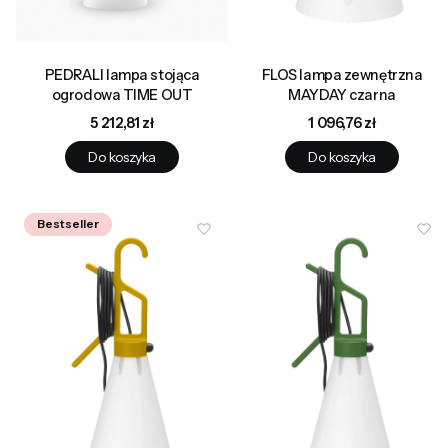
PEDRALI lampa stojąca
FLOS lampa zewnętrzna
ogrodowa TIME OUT
MAYDAY czarna
Cena
Cena
5 212,81 zł
1 096,76 zł
Do koszyka
Do koszyka
Bestseller