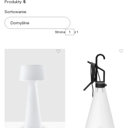
Produkty:
5
Lista produktów
Sortowanie:
Domyślne
Strona
z 1