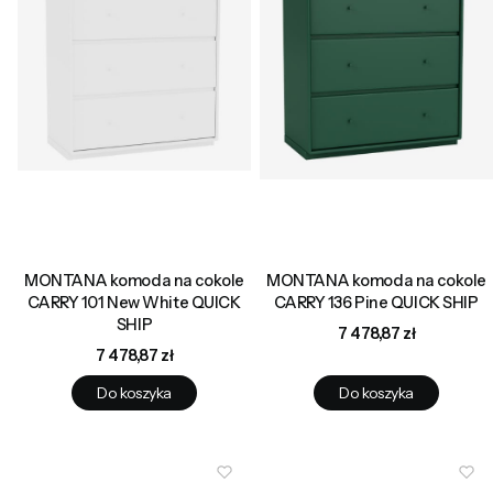
MONTANA komoda na cokole
MONTANA komoda na cokole
CARRY 101 New White QUICK
CARRY 136 Pine QUICK SHIP
SHIP
Cena
7 478,87 zł
Cena
7 478,87 zł
Do koszyka
Do koszyka