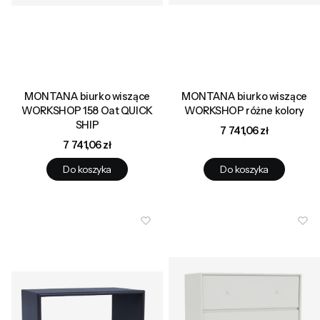
MONTANA biurko wiszące
MONTANA biurko wiszące
WORKSHOP 158 Oat QUICK
WORKSHOP różne kolory
SHIP
Cena
7 741,06 zł
Cena
7 741,06 zł
Do koszyka
Do koszyka