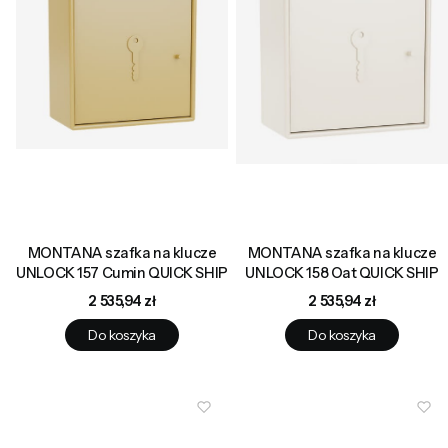
MONTANA szafka na klucze
MONTANA szafka na klucze
UNLOCK 157 Cumin QUICK SHIP
UNLOCK 158 Oat QUICK SHIP
Cena
Cena
2 535,94 zł
2 535,94 zł
Do koszyka
Do koszyka