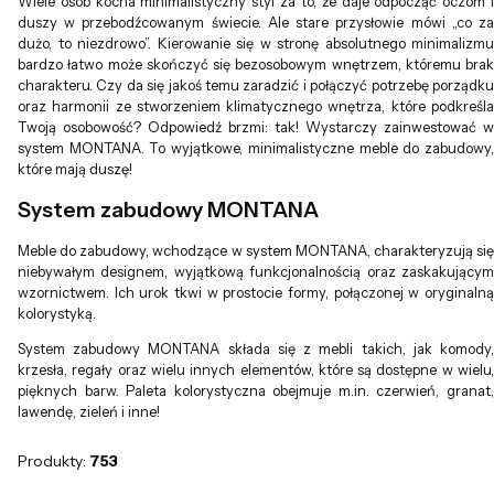
Wiele osób kocha minimalistyczny styl za to, że daje odpocząć oczom i
duszy w przebodźcowanym świecie. Ale stare przysłowie mówi „co za
dużo, to niezdrowo”. Kierowanie się w stronę absolutnego minimalizmu
bardzo łatwo może skończyć się bezosobowym wnętrzem, któremu brak
charakteru. Czy da się jakoś temu zaradzić i połączyć potrzebę porządku
oraz harmonii ze stworzeniem klimatycznego wnętrza, które podkreśla
Twoją osobowość? Odpowiedź brzmi: tak! Wystarczy zainwestować w
system MONTANA. To wyjątkowe, minimalistyczne meble do zabudowy,
które mają duszę!
System zabudowy MONTANA
Meble do zabudowy, wchodzące w system MONTANA, charakteryzują się
niebywałym designem, wyjątkową funkcjonalnością oraz zaskakującym
wzornictwem. Ich urok tkwi w prostocie formy, połączonej w oryginalną
kolorystyką.
System zabudowy MONTANA składa się z mebli takich, jak komody,
krzesła, regały oraz wielu innych elementów, które są dostępne w wielu,
pięknych barw. Paleta kolorystyczna obejmuje m.in. czerwień, granat,
lawendę, zieleń i inne!
Produkty:
753