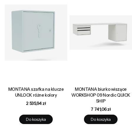
MONTANA szafka na klucze
MONTANA biurko wiszące
UNLOCK różne kolory
WORKSHOP 09 Nordic QUICK
SHIP
Cena
2 535,94 zł
Cena
7 741,06 zł
Do koszyka
Do koszyka