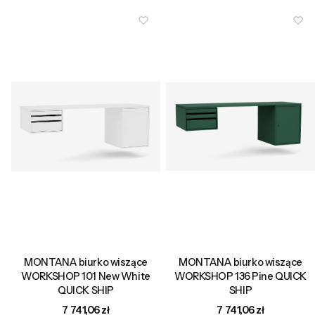
MONTANA biurko wiszące
MONTANA biurko wiszące
WORKSHOP 101 New White
WORKSHOP 136 Pine QUICK
QUICK SHIP
SHIP
Cena
Cena
7 741,06 zł
7 741,06 zł