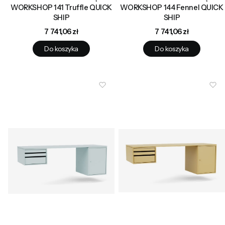
WORKSHOP 141 Truffle QUICK
WORKSHOP 144 Fennel QUICK
SHIP
SHIP
Cena
Cena
7 741,06 zł
7 741,06 zł
Do koszyka
Do koszyka