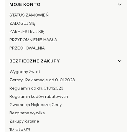
Linki w stopce
MOJE KONTO
STATUS ZAMÓWIEŃ
ZALOGUJ SIĘ
ZAREJESTRUJ SIĘ
PRZYPOMNIENIE HASŁA
PRZECHOWALNIA
BEZPIECZNE ZAKUPY
Wygodny Zwrot
Zwroty i Reklamacje od 01.01.2023
Regulamin od dn. 01.01.2023
Regulamin kodów rabatowych
Gwarancja Najlepszej Ceny
Bezpłatna wysyłka
Zakupy Ratalne
10 rat x 0%