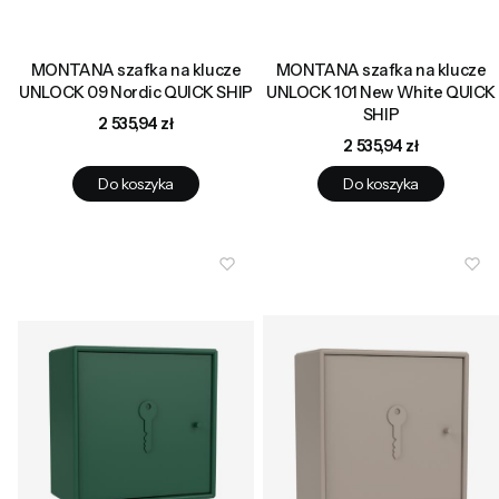
MONTANA szafka na klucze
MONTANA szafka na klucze
UNLOCK 09 Nordic QUICK SHIP
UNLOCK 101 New White QUICK
SHIP
Cena
2 535,94 zł
Cena
2 535,94 zł
Do koszyka
Do koszyka