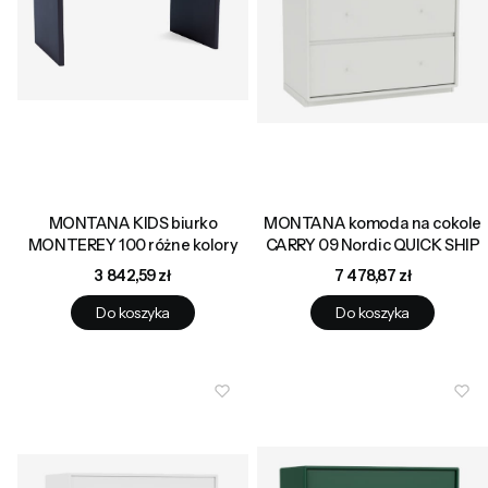
MONTANA KIDS biurko
MONTANA komoda na cokole
MONTEREY 100 różne kolory
CARRY 09 Nordic QUICK SHIP
Cena
Cena
3 842,59 zł
7 478,87 zł
Do koszyka
Do koszyka