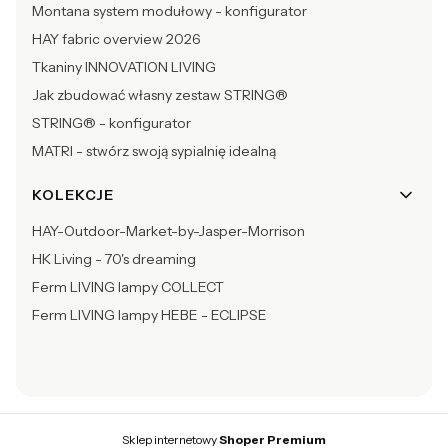
Montana system modułowy - konfigurator
HAY fabric overview 2026
Tkaniny INNOVATION LIVING
Jak zbudować własny zestaw STRING®
STRING® - konfigurator
MATRI - stwórz swoją sypialnię idealną
KOLEKCJE
HAY-Outdoor-Market-by-Jasper-Morrison
HK Living - 70's dreaming
Ferm LIVING lampy COLLECT
Ferm LIVING lampy HEBE - ECLIPSE
Sklep internetowy
Shoper Premium