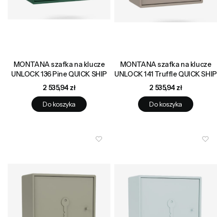
MONTANA szafka na klucze
MONTANA szafka na klucze
UNLOCK 136 Pine QUICK SHIP
UNLOCK 141 Truffle QUICK SHIP
Cena
Cena
2 535,94 zł
2 535,94 zł
Do koszyka
Do koszyka