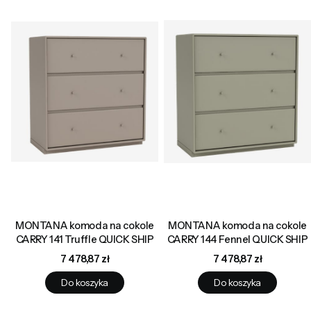
MONTANA komoda na cokole
MONTANA komoda na cokole
CARRY 141 Truffle QUICK SHIP
CARRY 144 Fennel QUICK SHIP
Cena
Cena
7 478,87 zł
7 478,87 zł
Do koszyka
Do koszyka