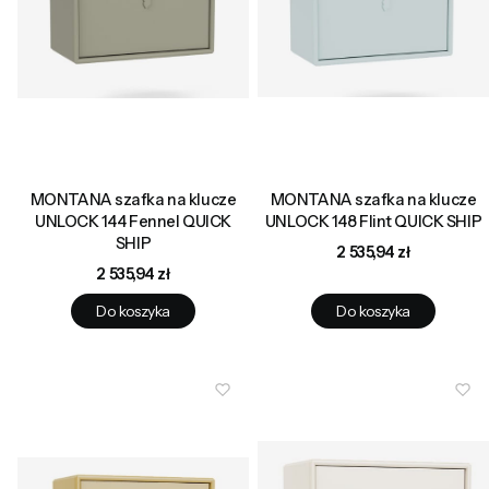
MONTANA szafka na klucze
MONTANA szafka na klucze
UNLOCK 144 Fennel QUICK
UNLOCK 148 Flint QUICK SHIP
SHIP
Cena
2 535,94 zł
Cena
2 535,94 zł
Do koszyka
Do koszyka