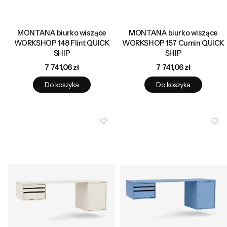
MONTANA biurko wiszące
MONTANA biurko wiszące
WORKSHOP 148 Flint QUICK
WORKSHOP 157 Cumin QUICK
SHIP
SHIP
Cena
Cena
7 741,06 zł
7 741,06 zł
Do koszyka
Do koszyka