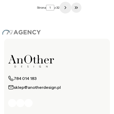
Strona
z 32
Przejdź do ostatniej 
784 014 183
sklep@anotherdesign.pl