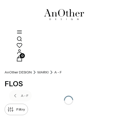
Otwórz wyszukiwarkę
Produkty w koszyku: 0. Zobacz szczegóły
AnOther DESIGN
MARKI
A - F
FLOS
A - F
Filtry