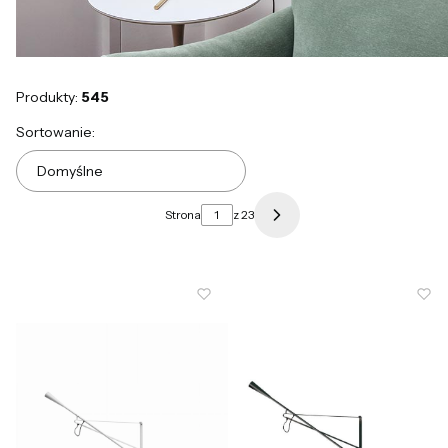
Produkty:
545
Lista produktów
Sortowanie:
Domyślne
Strona
z 23
Następne produkty