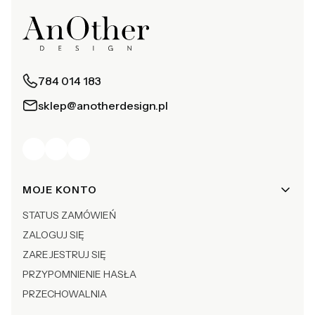
784 014 183
sklep@anotherdesign.pl
Linki w stopce
MOJE KONTO
STATUS ZAMÓWIEŃ
ZALOGUJ SIĘ
ZAREJESTRUJ SIĘ
PRZYPOMNIENIE HASŁA
PRZECHOWALNIA