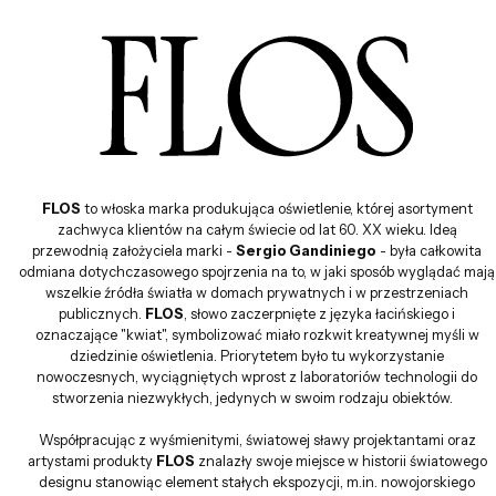
FLOS
to włoska marka produkująca oświetlenie, której asortyment
zachwyca klientów na całym świecie od lat 60. XX wieku. Ideą
przewodnią założyciela marki -
Sergio Gandiniego
- była całkowita
odmiana dotychczasowego spojrzenia na to, w jaki sposób wyglądać mają
wszelkie źródła światła w domach prywatnych i w przestrzeniach
publicznych.
FLOS
, słowo zaczerpnięte z języka łacińskiego i
oznaczające "kwiat", symbolizować miało rozkwit kreatywnej myśli w
dziedzinie oświetlenia. Priorytetem było tu wykorzystanie
nowoczesnych, wyciągniętych wprost z laboratoriów technologii do
stworzenia niezwykłych, jedynych w swoim rodzaju obiektów.
Współpracując z wyśmienitymi, światowej sławy projektantami oraz
artystami produkty
FLOS
znalazły swoje miejsce w historii światowego
designu stanowiąc element stałych ekspozycji, m.in. nowojorskiego