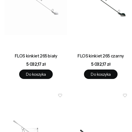
FLOS kinkiet 265 biały
FLOS kinkiet 265 czarny
Cena
Cena
5 032,17 zł
5 032,17 zł
Do koszyka
Do koszyka