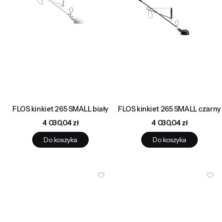
FLOS kinkiet 265 SMALL biały
FLOS kinkiet 265 SMALL czarny
Cena
Cena
4 030,04 zł
4 030,04 zł
Do koszyka
Do koszyka