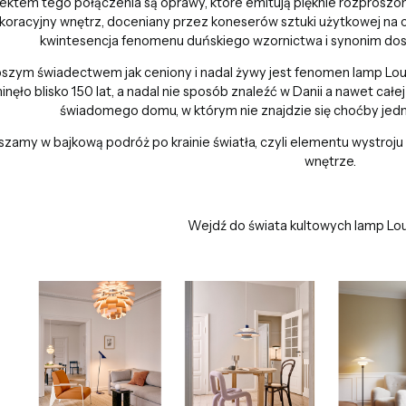
ektem tego połączenia są oprawy, które emitują pięknie rozprosz
koracyjny wnętrz, doceniany przez koneserów sztuki użytkowej na ca
kwintesencja fenomenu duńskiego wzornictwa i synonim d
pszym świadectwem jak ceniony i nadal żywy jest fenomen lamp Louis
nęło blisko 150 lat, a nadal nie sposób znaleźć w Danii a nawet cał
świadomego domu, w którym nie znajdzie się choćby jedna
zamy w bajkową podróż po krainie światła, czyli elementu wystroju w
wnętrze.
Wejdź do świata kultowych lamp Lou