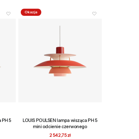
Okazja
 PH 5
LOUIS POULSEN lampa wisząca PH 5
mini odcienie czerwonego
Cena promocyjna
2 542,75 zł