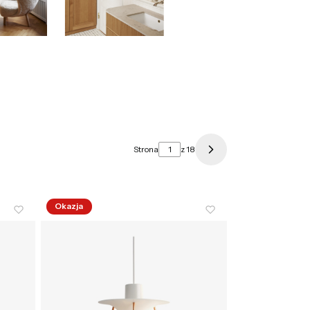
Strona
z 18
Następne produkty
Okazja