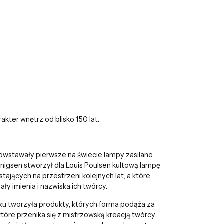
yku: 0. Zobacz szczegóły
rakter wnętrz od blisko 150 lat.
 powstawały pierwsze na świecie lampy zasilane
ennigsen stworzył dla Louis Poulsen kultową lampę
tających na przestrzeni kolejnych lat, a które
ały imienia i nazwiska ich twórcy.
ku tworzyła produkty, których forma podąża za
które przenika się z mistrzowską kreacją twórcy.