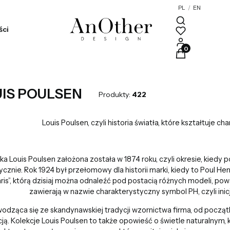
PL
/
EN
ści
Produkty w kosz
IS POULSEN
Produkty:
422
Louis Poulsen, czyli historia światła, które kształtuje cha
ka Louis Poulsen założona została w 1874 roku, czyli okresie, kiedy
ycznie. Rok 1924 był przełomowy dla historii marki, kiedy to Poul H
ris”, którą dzisiaj można odnaleźć pod postacią różnych modeli, pows
zawierają w nazwie charakterystyczny symbol PH, czyli inicj
dząca się ze skandynawskiej tradycji wzornictwa firma, od począt
cją. Kolekcje Louis Poulsen to także opowieść o świetle naturalnym, 