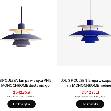
S POULSEN lampa wisząca PH 5
LOUIS POULSEN lampa wisząca
i MONOCHROME dusty indigo
mini MONOCHROME niebie
Cena promocyjna
Cena promocyjna
2 542,75 zł
2 542,75 zł
Najniższa cena:
2 538,49 zł
Najniższa cena:
3 472,00 zł
Do koszyka
Do koszyka