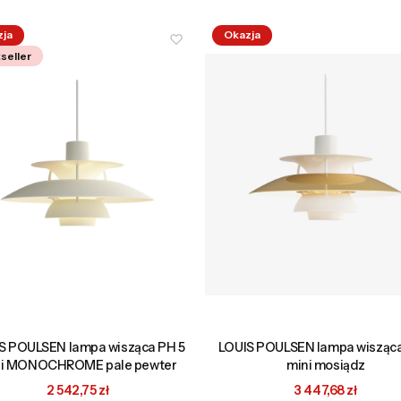
zja
Okazja
seller
S POULSEN lampa wisząca PH 5
LOUIS POULSEN lampa wisząca
ni MONOCHROME pale pewter
mini mosiądz
Cena promocyjna
Cena promocyjna
2 542,75 zł
3 447,68 zł