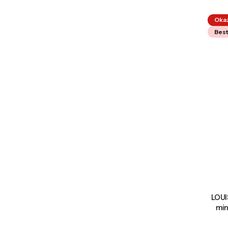
Oka
Best
LOUI
mi