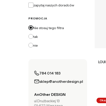
zapytaj naszych doradców
PROMOCJA
Nie stosuj tego filtra
tak
nie
LOUI
784 014 183
sklep@anotherdesign.pl
AnOther DESIGN
Oka
ul.Drużbackiej 13
01-622 Warszawa