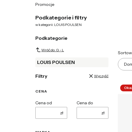
Promocje
Koniec menu
Podkategorie i filtry
w kategorii: LOUIS POULSEN
Podkategorie
Wróć do: G - L
List
Sortow
LOUIS POULSEN
Dom
Filtry
Wyczyść
Oka
CENA
Cena od
Cena do
zł
zł