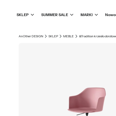
SKLEP
SUMMER SALE
MARKI
Nowo
AnOther DESIGN
SKLEP
MEBLE
&Tradition krzesło obrot