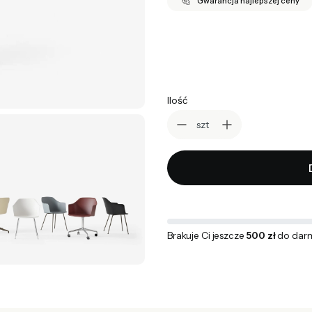
Gwarancja najlepszej ceny
*
Podstawa
Wybierz
Ilość
szt
Brakuje Ci jeszcze
500 zł
do dar