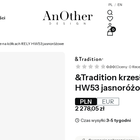
PL
/
EN
ści
Produkty w kosz
owe na kółkach RELY HW53 jasnoróżowe
0.00
(Oceny: 0 Rece
&Tradition krze
HW53 jasnoróż
PLN
EUR
Cena
2 278,05 zł
Czas wysyłki:
3-5 tygodni