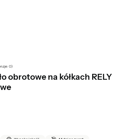
yku: 0. Zobacz szczegóły
nzje: 0)
sło obrotowe na kółkach RELY
owe