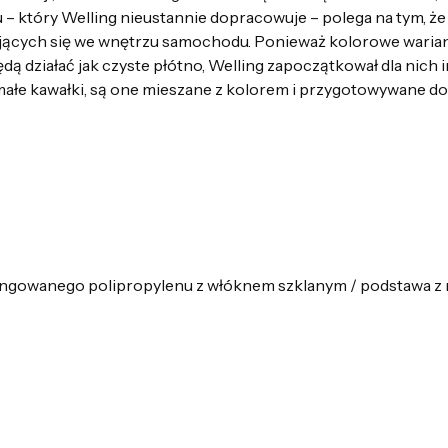
 – który Welling nieustannie dopracowuje – polega na tym, że
ujących się we wnętrzu samochodu. Ponieważ kolorowe warian
dą działać jak czyste płótno, Welling zapoczątkował dla nich
ałe kawałki, są one mieszane z kolorem i przygotowywane d
ingowanego polipropylenu z włóknem szklanym / podstawa z 