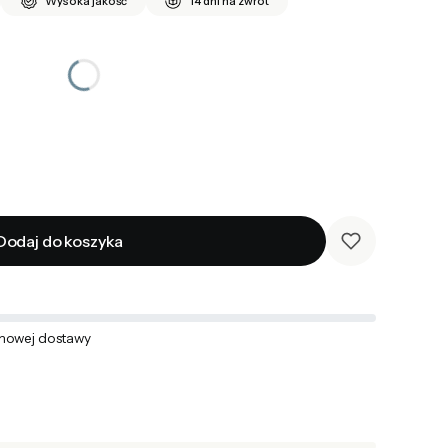
Wysoka jakość
14 dni na zwrot
Dodaj do koszyka
mowej dostawy