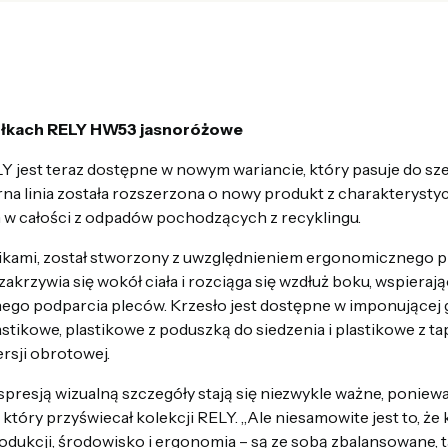
kółkach RELY HW53 jasnoróżowe
Y jest teraz dostępne w nowym wariancie, który pasuje do sz
rna linia została rozszerzona o nowy produkt z charakterysty
w całości z odpadów pochodzących z recyklingu.
ikami, został stworzony z uwzględnieniem ergonomicznego pr
rzywia się wokół ciała i rozciąga się wzdłuż boku, wspieraj
ego podparcia pleców. Krzesło jest dostępne w imponującej
stikowe, plastikowe z poduszką do siedzenia i plastikowe z t
rsji obrotowej.
presją wizualną szczegóły stają się niezwykle ważne, ponieważ
który przyświecał kolekcji RELY. „Ale niesamowite jest to, że
odukcji, środowisko i ergonomia – są ze sobą zbalansowane, ta