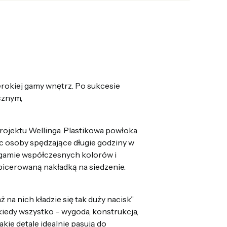
erokiej gamy wnętrz. Po sukcesie
cznym,
ojektu Wellinga. Plastikowa powłoka
ąc osoby spędzające długie godziny w
 gamie współczesnych kolorów i
apicerowaną nakładką na siedzenie.
 na nich kładzie się tak duży nacisk”
 kiedy wszystko – wygoda, konstrukcja,
kie detale idealnie pasują do