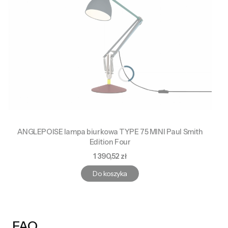
ANGLEPOISE lampa biurkowa TYPE 75 MINI Paul Smith
Edition Four
Cena
1 390,52 zł
Do koszyka
FAQ