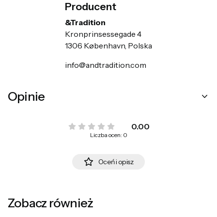
Producent
&Tradition
Kronprinsessegade 4
1306 København, Polska
info@andtradition.com
Opinie
0.00
Liczba ocen: 0
Oceń i opisz
Zobacz również