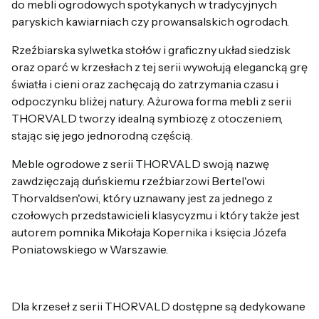
do mebli ogrodowych spotykanych w tradycyjnych
paryskich kawiarniach czy prowansalskich ogrodach.
Rzeźbiarska sylwetka stołów i graficzny układ siedzisk
oraz oparć w krzesłach z tej serii wywołują elegancką grę
światła i cieni oraz zachęcają do zatrzymania czasu i
odpoczynku bliżej natury. Ażurowa forma mebli z serii
THORVALD tworzy idealną symbiozę z otoczeniem,
stając się jego jednorodną częścią.
Meble ogrodowe z serii THORVALD swoją nazwę
zawdzięczają duńskiemu rzeźbiarzowi Bertel'owi
Thorvaldsen'owi, który uznawany jest za jednego z
czołowych przedstawicieli klasycyzmu i który także jest
autorem pomnika Mikołaja Kopernika i księcia Józefa
Poniatowskiego w Warszawie.
Dla krzeseł z serii THORVALD dostępne są dedykowane