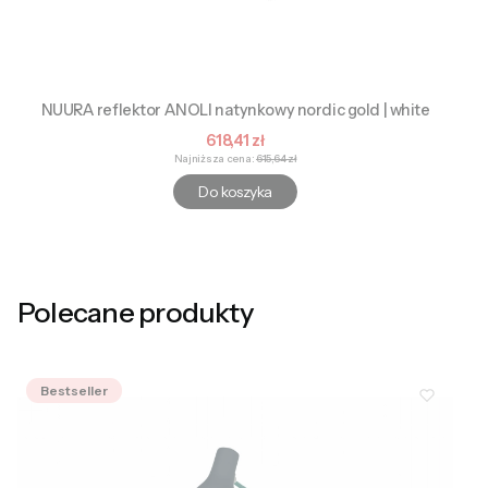
NUURA reflektor ANOLI natynkowy nordic gold | white
Cena promocyjna
618,41 zł
Najniższa cena:
615,64 zł
Do koszyka
Polecane produkty
Bestseller