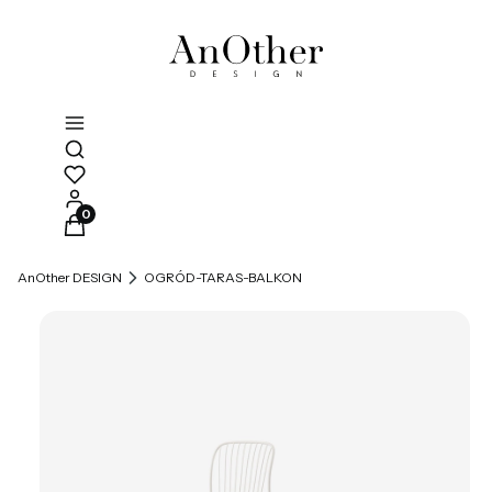
Otwórz wyszukiwarkę
Produkty w koszyku: 0. Zobacz szczegóły
AnOther DESIGN
OGRÓD-TARAS-BALKON