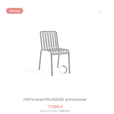
Okazja
HAY krzesło PALISSADE antracytowe
Cena promocyjna
1 121,88 zł
Najniższa cena:
1 265,78 zł