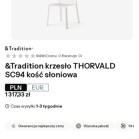
0.00
(Oceny: 0 Recenzje: 0)
&Tradition krzesło THORVALD
SC94 kość słoniowa
PLN
EUR
Cena
1 317,33 zł
Czas wysyłki:
1-3 tygodnie
Gwarancja najlepszej ceny
Wysoka jakość
14 dni