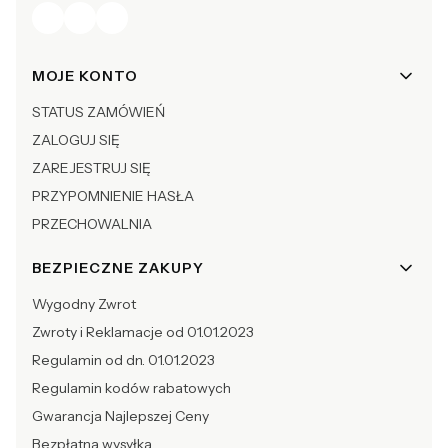
Linki w stopce
MOJE KONTO
STATUS ZAMÓWIEŃ
ZALOGUJ SIĘ
ZAREJESTRUJ SIĘ
PRZYPOMNIENIE HASŁA
PRZECHOWALNIA
BEZPIECZNE ZAKUPY
Wygodny Zwrot
Zwroty i Reklamacje od 01.01.2023
Regulamin od dn. 01.01.2023
Regulamin kodów rabatowych
Gwarancja Najlepszej Ceny
Bezpłatna wysyłka