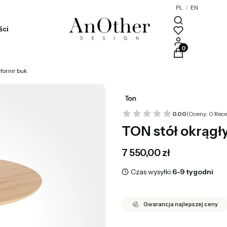
PL
/
EN
ści
Produkty w kosz
 fornir buk
0.00
(Oceny: 0 Rece
TON stół okrągły 
Cena
7 550,00 zł
Czas wysyłki:
6-9 tygodni
Gwarancja najlepszej ceny