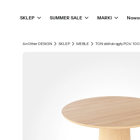
SKLEP
SUMMER SALE
MARKI
Nowo
AnOther DESIGN
SKLEP
MEBLE
TON stół okrągły P.O.V. 100