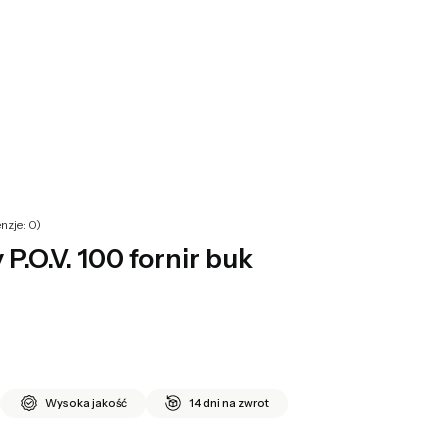
yku: 0. Zobacz szczegóły
nzje: 0)
P.O.V. 100 fornir buk
Wysoka jakość
14 dni na zwrot