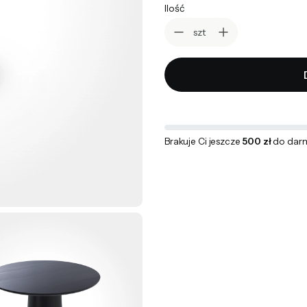
Ilość
szt
Brakuje Ci jeszcze
500 zł
do dar