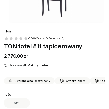
0.00
(Oceny: 0 Recenzje: 0)
TON fotel 811 tapicerowany
Cena
2 770,00 zł
Czas wysyłki:
4-8 tygodni
Gwarancja najlepszej ceny
Wysoka jakość
14 dni
Ilość
szt