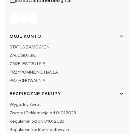
sklep@anotherdesign.pl
Linki w stopce
MOJE KONTO
STATUS ZAMÓWIEŃ
ZALOGUJ SIĘ
ZAREJESTRUJ SIĘ
PRZYPOMNIENIE HASŁA
PRZECHOWALNIA
BEZPIECZNE ZAKUPY
Wygodny Zwrot
Zwroty i Reklamacje od 01.01.2023
Regulamin od dn. 01.01.2023
Regulamin kodów rabatowych