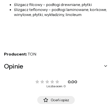
ślizgacz filcowy – podłogi drewniane, płytki
ślizgacz teflonowy – podłogi laminowane, korkowe,
winylowe, płytki, wykładziny, linoleum
Producent:
TON
Opinie
0.00
Liczba ocen: 0
Oceń i opisz