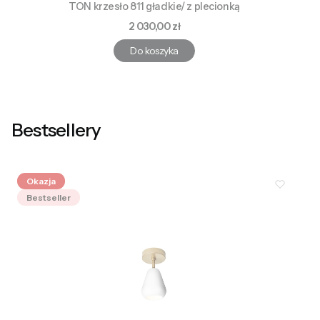
TON krzesło 811 gładkie/ z plecionką
Cena
2 030,00 zł
Do koszyka
Bestsellery
Okazja
Bestseller