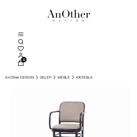
Otwórz wyszukiwarkę
Produkty w koszyku: 0. Zobacz szczegóły
AnOther DESIGN
SKLEP
MEBLE
KRZESŁA