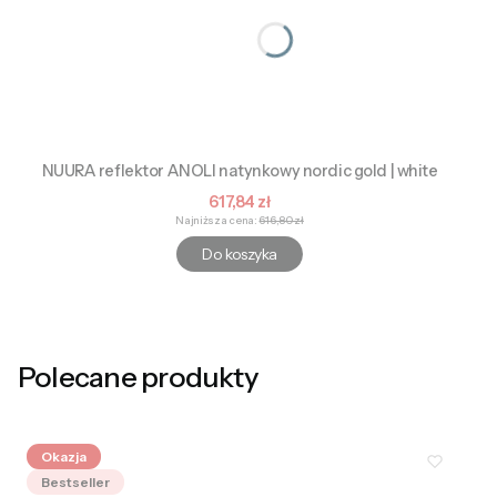
NUURA reflektor ANOLI natynkowy nordic gold | white
Cena promocyjna
617,84 zł
Najniższa cena:
616,80 zł
Do koszyka
Polecane produkty
Okazja
Bestseller