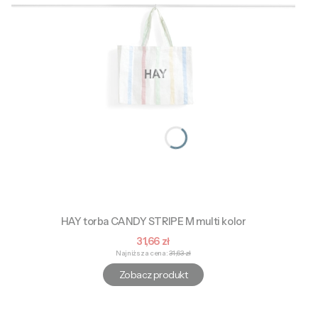
HAY torba CANDY STRIPE M multi kolor
Cena promocyjna
31,66 zł
Najniższa cena:
31,63 zł
Zobacz produkt