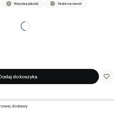
Wysoka jakość
14 dni na zwrot
Dodaj do koszyka
mowej dostawy