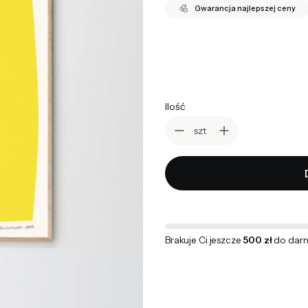
Gwarancja najlepszej ceny
*
wybierz rozmiar
Wybierz
Ilość
szt
Brakuje Ci jeszcze
500 zł
do dar