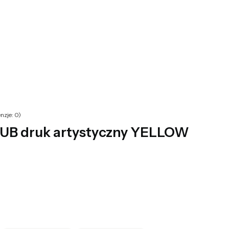
yku: 0. Zobacz szczegóły
nzje: 0)
B druk artystyczny YELLOW