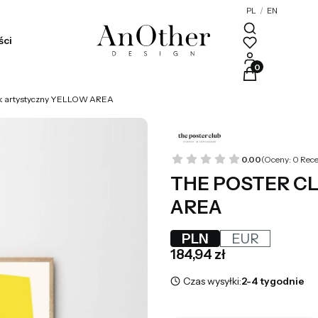
PL
/
EN
ści
Produkty w kosz
k artystyczny YELLOW AREA
0.00
(Oceny: 0 Rece
THE POSTER CLU
AREA
PLN
EUR
Cena
184,94 zł
Czas wysyłki:
2-4 tygodnie