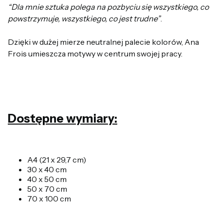
“Dla
mnie
sztuka
polega
na
pozbyci
u
się
wszystkiego
,
co
powstrzymuje
,
wszystkiego
,
co
jest
trudne”
.
Dzięki
w
dużej
mierze
neutralnej
palecie
kolorów
,
Ana
Frois
u
mieszcza
motywy
w
centrum
swojej
pracy
.
Dostępne wymiary:
A4 (21 x 29,7 cm)
30 x 40 cm
40 x 50 cm
50 x 70 cm
70 x 100 cm