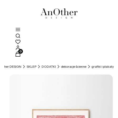
Otwórz wyszukiwarkę
Produkty w koszyku: 0. Zobacz szczegóły
Other DESIGN
SKLEP
DODATKI
dekoracje ścienne
grafiki i plakaty