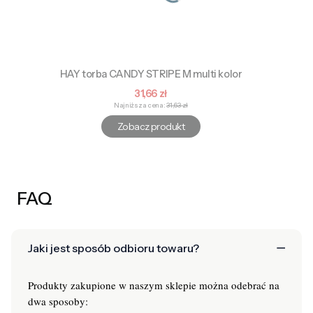
HAY torba CANDY STRIPE M multi kolor
Cena promocyjna
31,66 zł
Najniższa cena:
31,63 zł
Zobacz produkt
FAQ
Jaki jest sposób odbioru towaru?
Produkty zakupione w naszym sklepie można odebrać na
dwa sposoby: