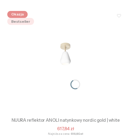
Okazja
Bestseller
NUURA reflektor ANOLI natynkowy nordic gold | white
Cena promocyjna
617,84 zł
Najniższa cena:
616,80 zł