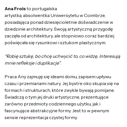
Ana
Frois
to portugalska
artystka,
absolwentka
Uniwersytetu
w
Coimbrze,
posiadająca
ponad
dziesięcioletnie
doświadczenie
w
dziedzinie
architektury
.
Swoją artystyczną przygodę
zaczęła od architektury
,
ale
stopniowo
coraz
b
ardziej
poświęcała
się
rysunkowi
i
sztukom
plastycznym
.
“Robię
sztukę
,
bo
chcę
u
chwycić
to
,
co
widzę
.
Interesują
mnie
refleksje
i
duplikacje”
.
Praca Any
zajmuję
się
ideami
dom
u,
zapisem
u
pływ
u
czas
u
i
przemianami
natury
. Jej b
ystre
oko
skupia
się
na
formach
i
strukturach
,
które
zwykle
bywają
pomijane
.
Świadczą
o
tym
jej
druki
artystyczne
,
prezentujące
zarówno
przedmioty
codziennego
u
żytk
u,
jak
i
fascynujące
abstrakcyjne
formy
.
Jest
to
w
pewnym
sensie
reprezentacja
czystej
formy
.