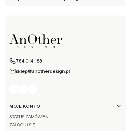
784 014 183
sklep@anotherdesign.pl
Linki w stopce
MOJE KONTO
STATUS ZAMÓWIEŃ
ZALOGUJ SIĘ