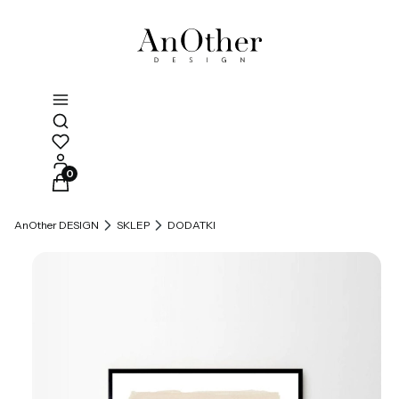
Otwórz wyszukiwarkę
Produkty w koszyku: 0. Zobacz szczegóły
AnOther DESIGN
SKLEP
DODATKI