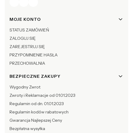
Linki w stopce
MOJE KONTO
STATUS ZAMÓWIEŃ
ZALOGUJ SIĘ
ZAREJESTRUJ SIĘ
PRZYPOMNIENIE HASŁA
PRZECHOWALNIA
BEZPIECZNE ZAKUPY
Wygodny Zwrot
Zwroty i Reklamacje od 01.01.2023
Regulamin od dn. 01.01.2023
Regulamin kodów rabatowych
Gwarancja Najlepszej Ceny
Bezpłatna wysyłka