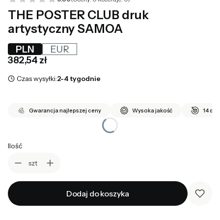
THE POSTER CLUB druk
artystyczny SAMOA
PLN
EUR
Cena
382,54 zł
Czas wysyłki:
2-4 tygodnie
Gwarancja najlepszej ceny
Wysoka jakość
14 dni
Ilość
szt
Dodaj do koszyka