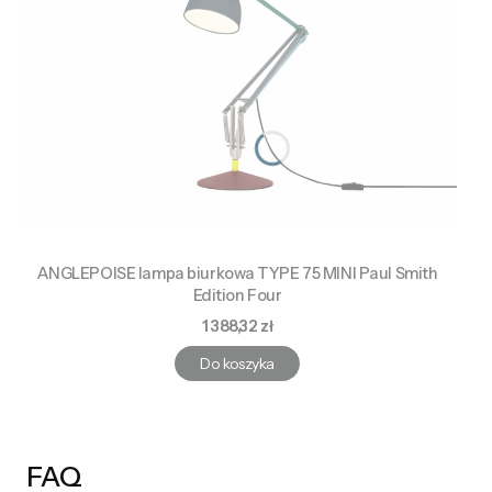
ANGLEPOISE lampa biurkowa TYPE 75 MINI Paul Smith
Edition Four
Cena
1 388,32 zł
Do koszyka
FAQ