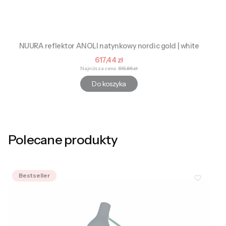
NUURA reflektor ANOLI natynkowy nordic gold | white
Cena promocyjna
617,44 zł
Najniższa cena:
615,86 zł
Do koszyka
Polecane produkty
Bestseller