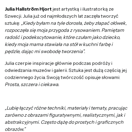
Julia Hallström Hjort
jest artystką i ilustratorką ze
Szwecji. Julia już od najmłodszych lat zaczęła tworzyć
sztukę:
„Kiedy byłam na tyle dorosła, żeby złapać ołówek,
rozpoczęła się moja przygoda z rysowaniem. Pamiętam
radość i podekscytowanie, które czułam jako dziecko,
kiedy moja mama stawiała na stół w kuchni farbę i
pędzle, dając mi swobodę tworzenia”.
Julia czerpie inspiracje głównie podczas podróży i
odwiedzania muzeów i galerii. Sztuka jest dużą częścią jej
codziennego życia. Swoją twórczość opisuje słowami:
Prosta, szczera i ciekawa.
„Lubię łączyć różne techniki, materiały i tematy, pracując
zarówno z obrazami figuratywnymi, realistycznymi, jak i
abstrakcyjnymi. Często dążę do prostych i graficznych
obrazów.”