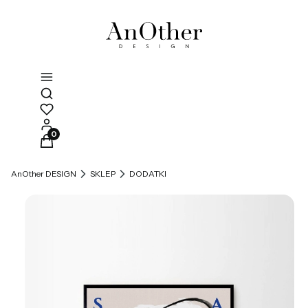
Otwórz wyszukiwarkę
Produkty w koszyku: 0. Zobacz szczegóły
AnOther DESIGN
SKLEP
DODATKI