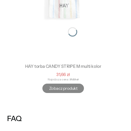
HAY torba CANDY STRIPE M multi kolor
Cena promocyjna
31,66 zł
Najniższa cena:
31,63 zł
Zobacz produkt
FAQ