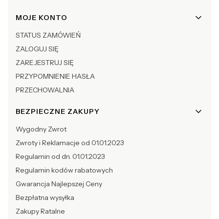
Linki w stopce
MOJE KONTO
STATUS ZAMÓWIEŃ
ZALOGUJ SIĘ
ZAREJESTRUJ SIĘ
PRZYPOMNIENIE HASŁA
PRZECHOWALNIA
BEZPIECZNE ZAKUPY
Wygodny Zwrot
Zwroty i Reklamacje od 01.01.2023
Regulamin od dn. 01.01.2023
Regulamin kodów rabatowych
Gwarancja Najlepszej Ceny
Bezpłatna wysyłka
Zakupy Ratalne