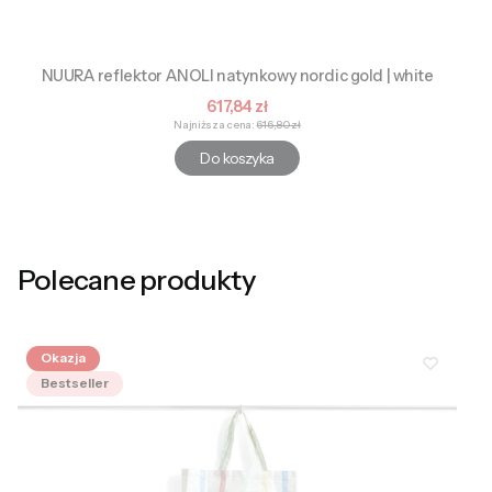
NUURA reflektor ANOLI natynkowy nordic gold | white
Cena promocyjna
617,84 zł
Najniższa cena:
616,80 zł
Do koszyka
Polecane produkty
Okazja
Bestseller