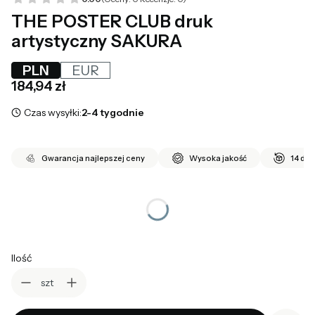
THE POSTER CLUB druk
artystyczny SAKURA
PLN
EUR
Cena
184,94 zł
Czas wysyłki:
2-4 tygodnie
Gwarancja najlepszej ceny
Wysoka jakość
14 dni
*
wybierz rozmiar
Wybierz
Ilość
szt