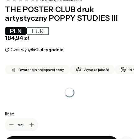
THE POSTER CLUB druk
artystyczny POPPY STUDIES III
PLN
EUR
Cena
184,94 zł
Czas wysyłki:
2-4 tygodnie
Gwarancja najlepszej ceny
Wysoka jakość
14 dni
*
wybierz rozmiar
Wybierz
Ilość
szt