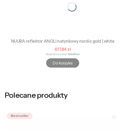
NUURA reflektor ANOLI natynkowy nordic gold | white
Cena promocyjna
617,84 zł
Najniższa cena:
616,80 zł
Do koszyka
Polecane produkty
Bestseller