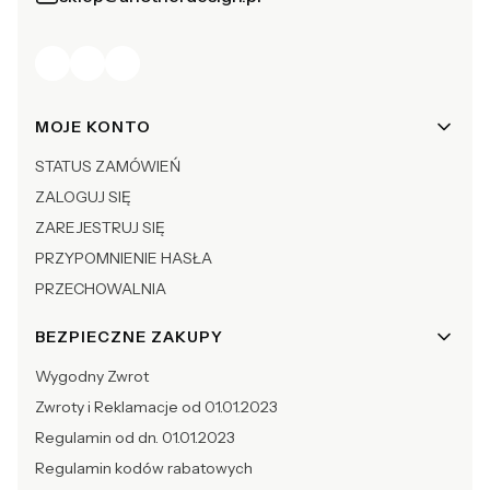
Linki w stopce
MOJE KONTO
STATUS ZAMÓWIEŃ
ZALOGUJ SIĘ
ZAREJESTRUJ SIĘ
PRZYPOMNIENIE HASŁA
PRZECHOWALNIA
BEZPIECZNE ZAKUPY
Wygodny Zwrot
Zwroty i Reklamacje od 01.01.2023
Regulamin od dn. 01.01.2023
Regulamin kodów rabatowych