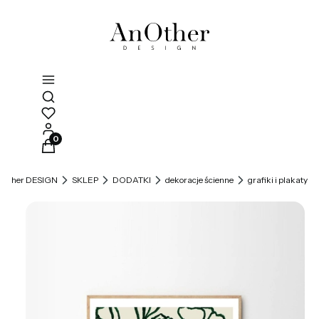
Otwórz wyszukiwarkę
Produkty w koszyku: 0. Zobacz szczegóły
Other DESIGN
SKLEP
DODATKI
dekoracje ścienne
grafiki i plakaty