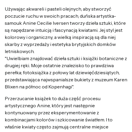
Używając akwareli i pasteli olejnych, aby stworzyć
poczucie ruchu w swoich pracach, duńska artystka-
samouk Anine Cecilie Iversen tworzy dzieła sztuki, które
są napędzane intuicją i fascynacją kwiatami. Jej styl jest
kolorowy i organiczny, a wielką inspiracją są dla niej
skarby z wyprzedaży i estetyka brytyjskich domków
letniskowych.
"Uwielbiam znajdować dzieła sztuki i książki botaniczne z
drugiej ręki. Moje ostatnie znalezisko to prawdziwa
perełka; fotoksiążka z połowy lat dziewięćdziesiątych,
przedstawiająca najwspanialsze bukiety z muzeum Karen
Blixen na północ od Kopenhagi".
Przerzucanie książek to duża część procesu
artystycznego Anine, który jest następnie
kontynuowany przez eksperymentowanie z
kombinacjami kolorów i szkicowanie światłem. I to
właśnie kwiaty często zajmują centralne miejsce