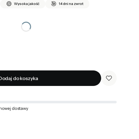
Wysoka jakość
14 dni na zwrot
Dodaj do koszyka
mowej dostawy