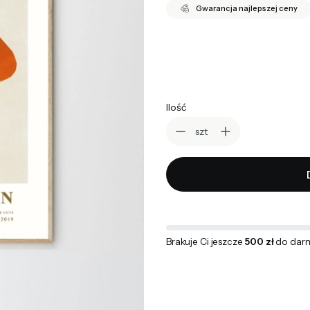
Gwarancja najlepszej ceny
*
wybierz rozmiar
Wybierz
Ilość
szt
Brakuje Ci jeszcze
500 zł
do dar