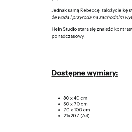
Jednak samą Rebeccę, założycielkę stu
że woda i przyroda na zachodnim wy
Hein Studio stara się znaleźć kontras
ponadczasowy.
Dostępne wymiary:
30 x 40 cm
50 x 70 cm
70 x 100 cm
21x29,7 (A4)