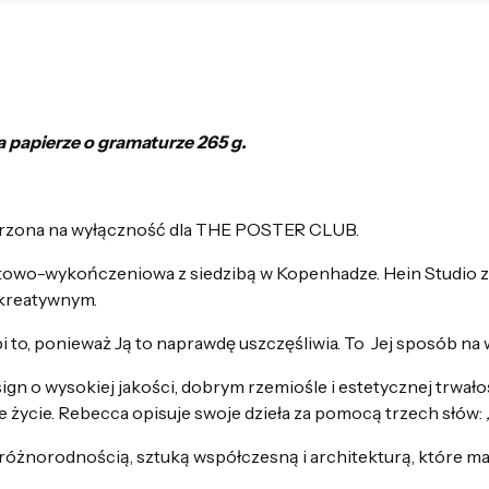
a papierze o gramaturze 265 g.
orzona na wyłączność dla THE POSTER CLUB.
towo-wykończeniowa z siedzibą w Kopenhadze. Hein Studio z
 kreatywnym.
i to, ponieważ Ją to naprawdę uszczęśliwia. To Jej sposób na
n o wysokiej jakości, dobrym rzemiośle i estetycznej trwałoś
 życie. Rebecca opisuje swoje dzieła za pomocą trzech słów:
 różnorodnością, sztuką współczesną i architekturą, które m