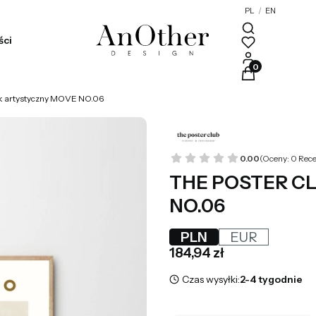
PL
/
EN
ści
Produkty w kosz
 artystyczny MOVE NO.06
0.00
(Oceny: 0 Rece
THE POSTER CLU
NO.06
PLN
EUR
Cena
184,94 zł
Czas wysyłki:
2-4 tygodnie