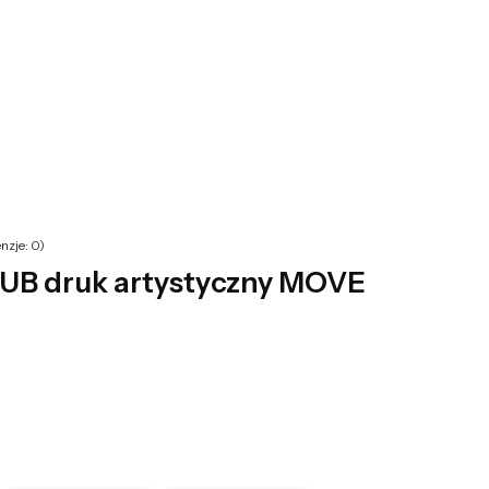
yku: 0. Zobacz szczegóły
nzje: 0)
B druk artystyczny MOVE