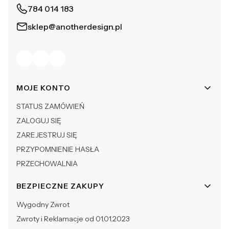
784 014 183
sklep@anotherdesign.pl
Linki w stopce
MOJE KONTO
STATUS ZAMÓWIEŃ
ZALOGUJ SIĘ
ZAREJESTRUJ SIĘ
PRZYPOMNIENIE HASŁA
PRZECHOWALNIA
BEZPIECZNE ZAKUPY
Wygodny Zwrot
Zwroty i Reklamacje od 01.01.2023