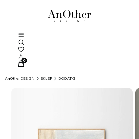
Otwórz wyszukiwarkę
Produkty w koszyku: 0. Zobacz szczegóły
AnOther DESIGN
SKLEP
DODATKI