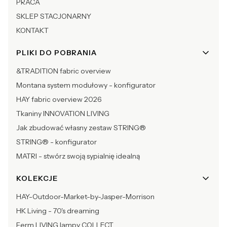
PRACA
SKLEP STACJONARNY
KONTAKT
PLIKI DO POBRANIA
&TRADITION fabric overview
Montana system modułowy - konfigurator
HAY fabric overview 2026
Tkaniny INNOVATION LIVING
Jak zbudować własny zestaw STRING®
STRING® - konfigurator
MATRI - stwórz swoją sypialnię idealną
KOLEKCJE
HAY-Outdoor-Market-by-Jasper-Morrison
HK Living - 70's dreaming
Ferm LIVING lampy COLLECT