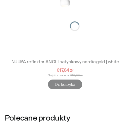
NUURA reflektor ANOLI natynkowy nordic gold | white
Cena promocyjna
617,84 zł
Najniższa cena:
616,80 zł
Do koszyka
Polecane produkty