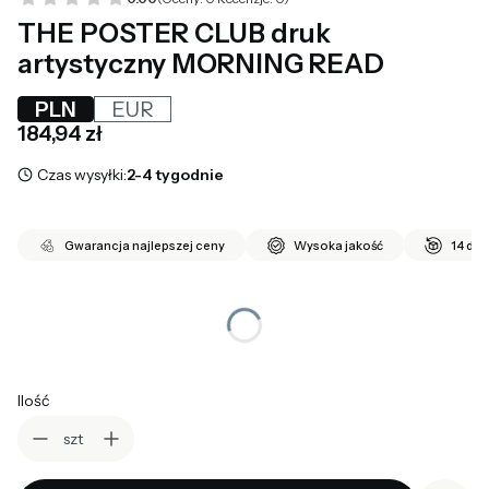
THE POSTER CLUB druk
artystyczny MORNING READ
PLN
EUR
Cena
184,94 zł
Czas wysyłki:
2-4 tygodnie
Gwarancja najlepszej ceny
Wysoka jakość
14 dni
*
wybierz rozmiar
Wybierz
Ilość
szt