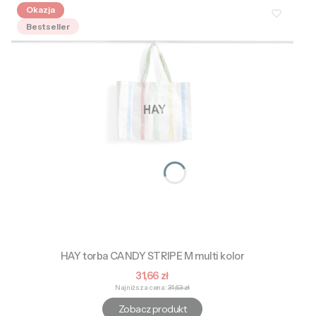
Okazja
Bestseller
HAY torba CANDY STRIPE M multi kolor
Cena promocyjna
31,66 zł
Najniższa cena:
31,63 zł
Zobacz produkt