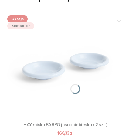
Okazja
Bestseller
HAY miska BARRO jasnoniebieska ( 2 szt.)
Cena promocyjna
168,33 zł