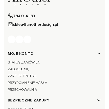
784 014 183
sklep@anotherdesign.pl
Linki w stopce
MOJE KONTO
STATUS ZAMÓWIEŃ
ZALOGUJ SIĘ
ZAREJESTRUJ SIĘ
PRZYPOMNIENIE HASŁA
PRZECHOWALNIA
BEZPIECZNE ZAKUPY