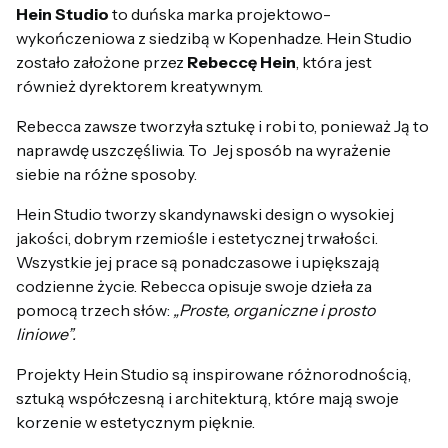
Hein Studio
to duńska marka projektowo-
wykończeniowa z siedzibą w Kopenhadze. Hein Studio
zostało założone przez
Rebeccę Hein
, która jest
również dyrektorem kreatywnym.
Rebecca zawsze tworzyła sztukę i robi to, ponieważ Ją to
naprawdę uszczęśliwia. To Jej sposób na wyrażenie
siebie na różne sposoby.
Hein Studio tworzy skandynawski design o wysokiej
jakości, dobrym rzemiośle i estetycznej trwałości.
Wszystkie jej prace są ponadczasowe i upiększają
codzienne życie. Rebecca opisuje swoje dzieła za
pomocą trzech słów:
„Proste, organiczne i prosto
liniowe”.
Projekty Hein Studio są inspirowane różnorodnością,
sztuką współczesną i architekturą, które mają swoje
korzenie w estetycznym pięknie.