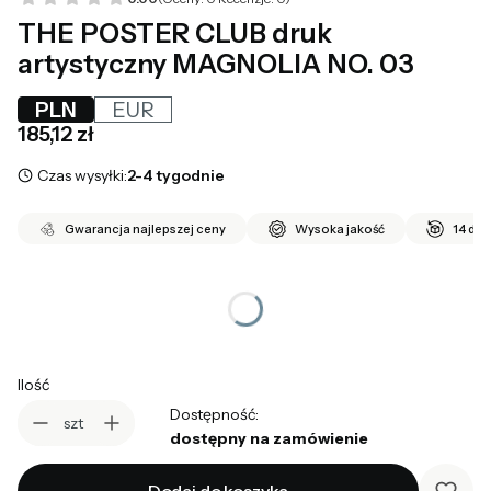
THE POSTER CLUB druk
artystyczny MAGNOLIA NO. 03
PLN
EUR
Cena
185,12 zł
Czas wysyłki:
2-4 tygodnie
Gwarancja najlepszej ceny
Wysoka jakość
14 dni
*
wybierz rozmiar
Wybierz
Ilość
Dostępność:
szt
dostępny na zamówienie