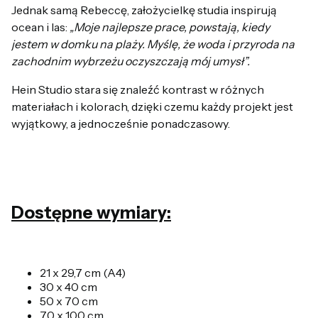
Jednak samą Rebeccę, założycielkę studia inspirują
ocean i las:
„Moje najlepsze prace, powstają, kiedy
jestem w domku na plaży. Myślę, że woda i przyroda na
zachodnim wybrzeżu oczyszczają mój umysł”.
Hein Studio stara się znaleźć kontrast w różnych
materiałach i kolorach, dzięki czemu każdy projekt jest
wyjątkowy, a jednocześnie ponadczasowy.
Dostępne wymiary:
21 x 29,7 cm (A4)
30 x 40 cm
50 x 70 cm
70 x 100 cm