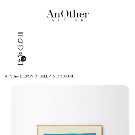
Otwórz wyszukiwarkę
Produkty w koszyku: 0. Zobacz szczegóły
AnOther DESIGN
SKLEP
DODATKI