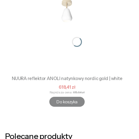
NUURA reflektor ANOLI natynkowy nordic gold | white
Cena promocyjna
618,41 zł
Najniższa cena:
615,64 zł
Do koszyka
Polecane produkty