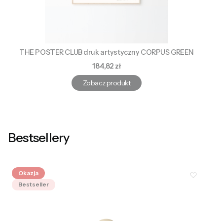
THE POSTER CLUB druk artystyczny CORPUS GREEN
Cena
184,82 zł
Zobacz produkt
Bestsellery
Okazja
Bestseller