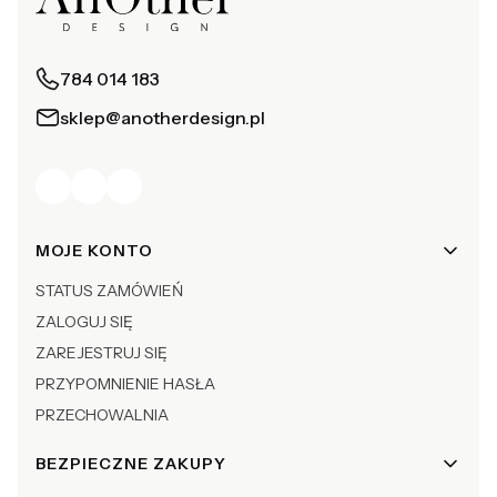
784 014 183
sklep@anotherdesign.pl
Linki w stopce
MOJE KONTO
STATUS ZAMÓWIEŃ
ZALOGUJ SIĘ
ZAREJESTRUJ SIĘ
PRZYPOMNIENIE HASŁA
PRZECHOWALNIA
BEZPIECZNE ZAKUPY