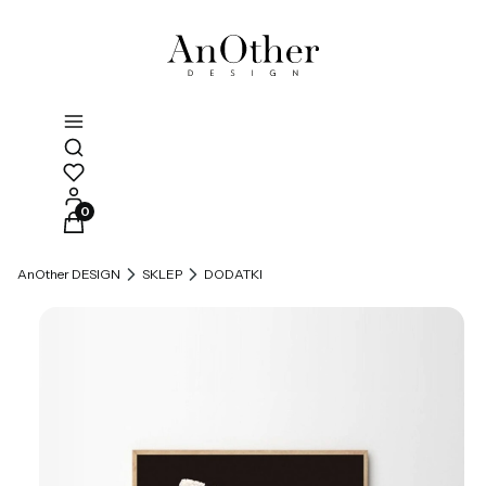
Otwórz wyszukiwarkę
Produkty w koszyku: 0. Zobacz szczegóły
AnOther DESIGN
SKLEP
DODATKI