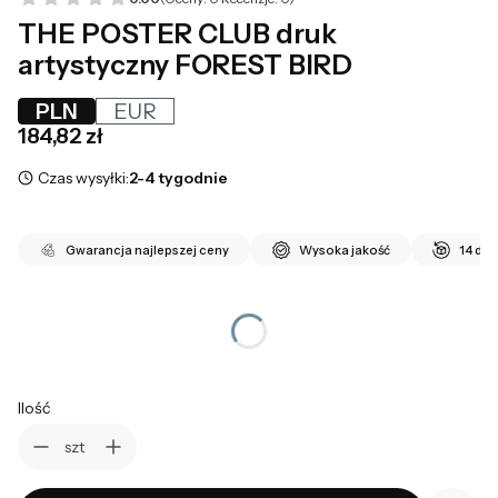
THE POSTER CLUB druk
artystyczny FOREST BIRD
PLN
EUR
Cena
184,82 zł
Czas wysyłki:
2-4 tygodnie
Gwarancja najlepszej ceny
Wysoka jakość
14 dni
*
wybierz rozmiar
Wybierz
Ilość
szt