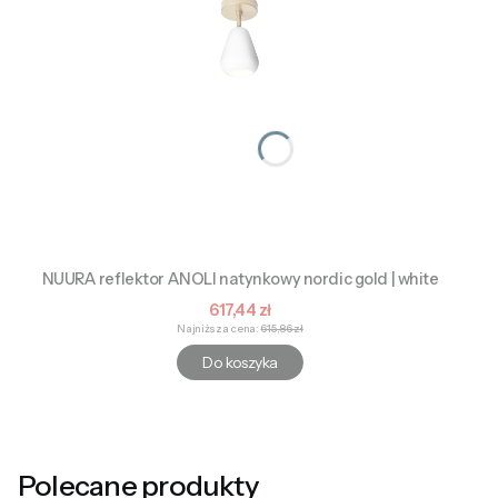
NUURA reflektor ANOLI natynkowy nordic gold | white
Cena promocyjna
617,44 zł
Najniższa cena:
615,86 zł
Do koszyka
Polecane produkty