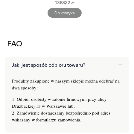
Cena
1 388,32 zł
Do koszyka
FAQ
Jaki jest sposób odbioru towaru?
Produkty zakupione w naszym sklepie można odebrać na
dwa sposoby:
1. Odbiór osobisty w salonie firmowym, przy ulicy
Drużbackiej 13 w Warszawie lub,
2. Zamówienie dostarczamy bezpośrednio pod adres
wskazany w formularzu zamówienia.