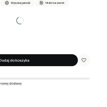
Wysoka jakość
14 dni na zwrot
Dodaj do koszyka
mowej dostawy