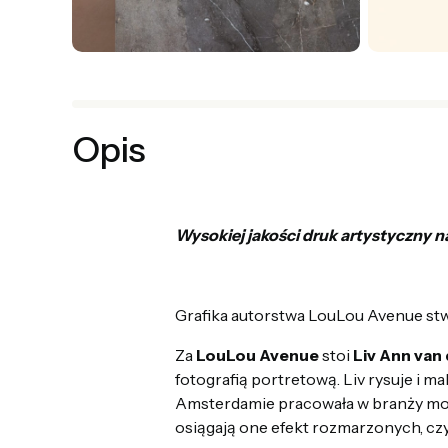
Opis
Wysokiej jakości druk artystyczny n
Grafika autorstwa LouLou Avenue s
Za
Lo
uLou
Avenue
stoi
Liv
Ann
van
fotografią
portretową
.
Liv
rysuje
i
mal
Amsterdamie
pracowała
w
b
ranży
mo
osiągają one efekt
rozmarzonych
,
cz