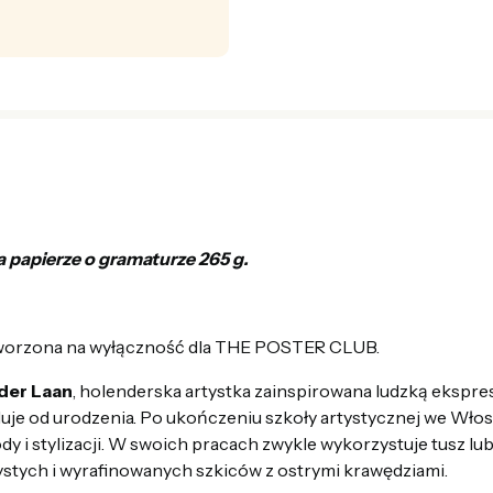
a papierze o gramaturze 265 g.
tworzona na wyłączność dla THE POSTER CLUB.
der
Laan
,
holenderska
artystka
za
inspirowana
ludzką
ekspre
uje
od
u
rodzenia
.
Po
u
kończeni
u
szkoły
artystycznej
we
Włos
dy
i
stylizacji
. W swoich pracach zwykle wykorzystuje
tusz
lu
ystych
i
wyrafinowanych szkiców
z
ostrymi krawędziami
.