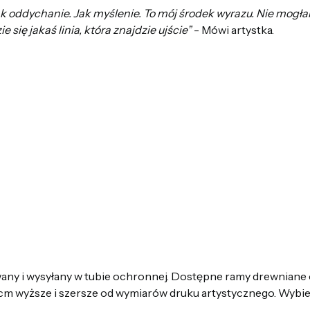
ak
oddychanie
.
Jak
myślenie
.
To
mój
środek
wyraz
u.
Nie
mogła
ie
się
jakaś
linia
,
która
znajdzie
ujście
”
- Mówi artystka.
ny i wysyłany w tubie ochronnej. Dostępne ramy drewniane 
m wyższe i szersze od wymiarów druku artystycznego. Wybier