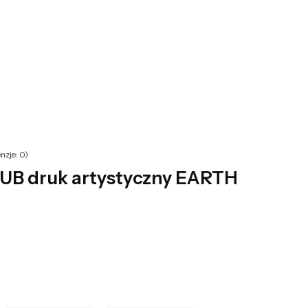
yku: 0. Zobacz szczegóły
nzje: 0)
B druk artystyczny EARTH