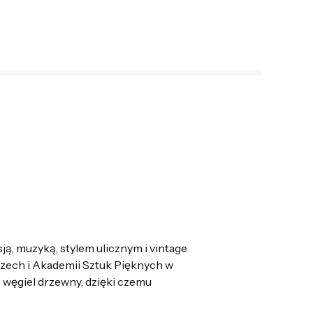
sją
,
muzyką
,
stylem
u
licznym
i
vintage
zech
i
Akademii
Sztuk
Pięknych
w
b
węgiel
drzewny
, dzięki czemu