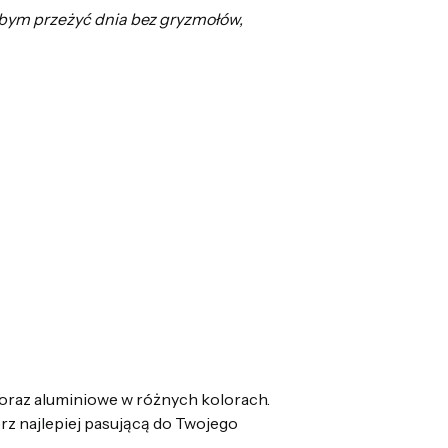
bym
przeżyć
dnia
b
ez
gryzmołów
,
oraz aluminiowe w różnych kolorach.
z najlepiej pasującą do Twojego