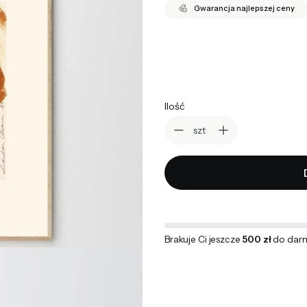
Gwarancja najlepszej ceny
*
wybierz rozmiar
Wybierz
Ilość
szt
Brakuje Ci jeszcze
500 zł
do dar