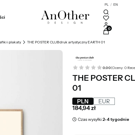
PL
/
EN
ści
Produkty w kosz
afiki i plakaty
THE POSTER CLUB druk artystyczny EARTH 01
0.00
(Oceny: 0 Rece
THE POSTER CLU
01
PLN
EUR
Cena
184,94 zł
Czas wysyłki:
2-4 tygodnie