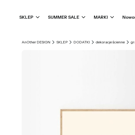
SKLEP
SUMMER SALE
MARKI
Nowo
AnOther DESIGN
SKLEP
DODATKI
dekoracje ścienne
gr