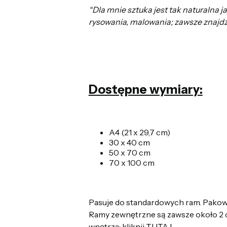
“Dla
mnie
sztuka
jest
tak
naturalna
j
rysowania, malowania
;
zawsze
znajdz
Dostępne wymiary:
A4 (21 x 29,7 cm)
30 x 40 cm
50 x 70 cm
70 x 100 cm
Pasuje do standardowych ram. Pakowa
Ramy zewnętrzne są zawsze około 2 c
wnętrza:
kliknij TUTAJ