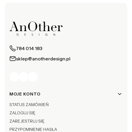
784 014 183
sklep@anotherdesign.pl
Linki w stopce
MOJE KONTO
STATUS ZAMÓWIEŃ
ZALOGUJ SIĘ
ZAREJESTRUJ SIĘ
PRZYPOMNIENIE HASŁA