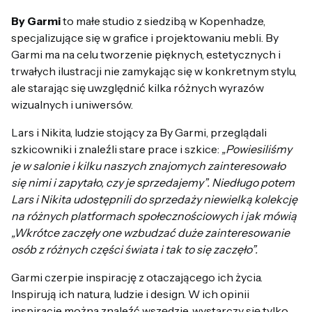
By Garmi
to małe studio z siedzibą w Kopenhadze,
specjalizujące się w grafice i projektowaniu mebli. By
Garmi ma na celu tworzenie pięknych, estetycznych i
trwałych ilustracji nie zamykając się w konkretnym stylu,
ale starając się uwzględnić kilka różnych wyrazów
wizualnych i uniwersów.
Lars i Nikita, ludzie stojący za By Garmi, przeglądali
szkicowniki i znaleźli stare prace i szkice:
„Powiesiliśmy
je w salonie i kilku naszych znajomych zainteresowało
się nimi i zapytało, czy je sprzedajemy”. Niedługo potem
Lars i Nikita udostępnili do sprzedaży niewielką kolekcję
na różnych platformach społecznościowych i jak mówią
„Wkrótce zaczęły one wzbudzać duże zainteresowanie
osób z różnych części świata i tak to się zaczęło”.
Garmi czerpie inspirację z otaczającego ich życia.
Inspirują ich natura, ludzie i design. W ich opinii
inspiracje można znaleźć wszędzie, wystarczy się tylko