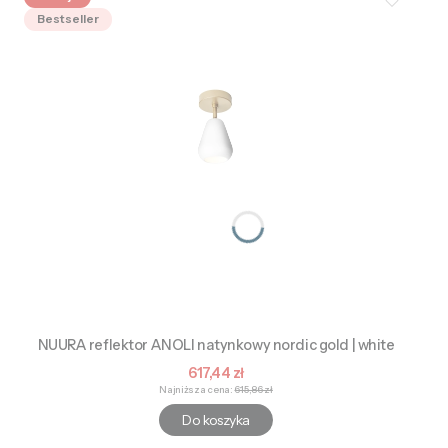
Bestseller
NUURA reflektor ANOLI natynkowy nordic gold | white
Cena promocyjna
617,44 zł
Najniższa cena:
615,86 zł
Do koszyka