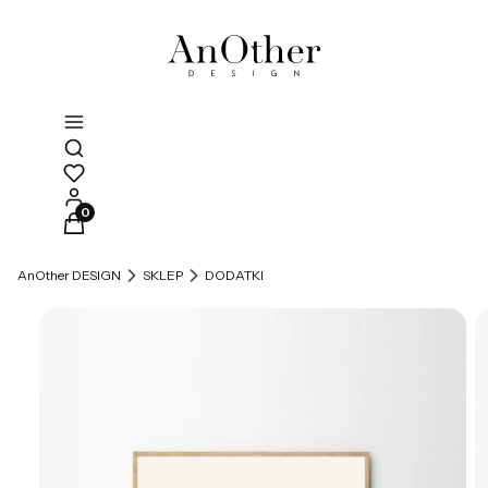
Otwórz wyszukiwarkę
Produkty w koszyku: 0. Zobacz szczegóły
AnOther DESIGN
SKLEP
DODATKI