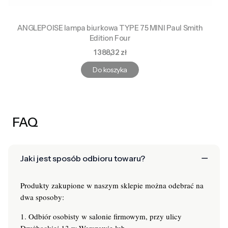
ANGLEPOISE lampa biurkowa TYPE 75 MINI Paul Smith
Edition Four
Cena
1 388,32 zł
Do koszyka
FAQ
Jaki jest sposób odbioru towaru?
Produkty zakupione w naszym sklepie można odebrać na
dwa sposoby:
1. Odbiór osobisty w salonie firmowym, przy ulicy
Drużbackiej 13 w Warszawie lub,