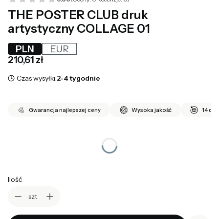
THE POSTER CLUB druk
artystyczny COLLAGE 01
PLN
EUR
Cena
210,61 zł
Czas wysyłki:
2-4 tygodnie
Gwarancja najlepszej ceny
Wysoka jakość
14 dni
*
wybierz rozmiar
Wybierz
Ilość
szt