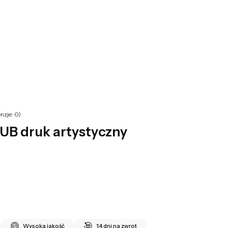
yku: 0. Zobacz szczegóły
nzje: 0)
B druk artystyczny
Wysoka jakość
14 dni na zwrot