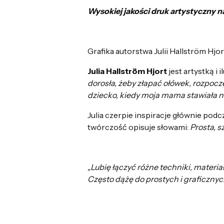
Wysokiej jakości druk artystyczny n
Grafika autorstwa Julii Hallström H
Julia Hallström Hjort
jest artystką i 
dorosła, żeby złapać ołówek, rozpoc
dziecko, kiedy moja mama stawiała na
Julia czerpie inspiracje głównie podc
twórczość opisuje słowami:
Prosta, s
„Lubię łączyć różne techniki, materia
Często dążę do prostych i graficznyc