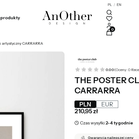
PL
/
EN
produkty
Produkty w kosz
k artystyczny CARRARRA
0.00
(Oceny: 0 Rece
THE POSTER CLU
CARRARRA
PLN
EUR
Cena
210,95 zł
Czas wysyłki:
2-4 tygodnie
Gwarancja najlepszej ceny