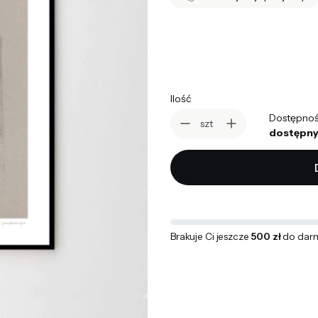
*
wybierz rozmiar
Wybierz
Ilość
Dostępnoś
szt
dostępny
Brakuje Ci jeszcze
500 zł
do dar