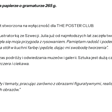
a papierze o gramaturze 265 g.
jort stworzona na wyłączność dla THE POSTER CLUB.
ilustratorką ze Szwecji. Julia już od najmłodszych lat zaczęła t
zęła się moja przygoda z rysowaniem. Pamiętam radość i pode
 stół w kuchni farbę i pędzle, dając mi swobodę tworzenia”.
zas podróży i odwiedzania muzeów i galerii. Sztuka jest dużą c
zczera i ciekawa.
ły i tematy, pracując zarówno z obrazami figuratywnymi, reali
h obrazów.”